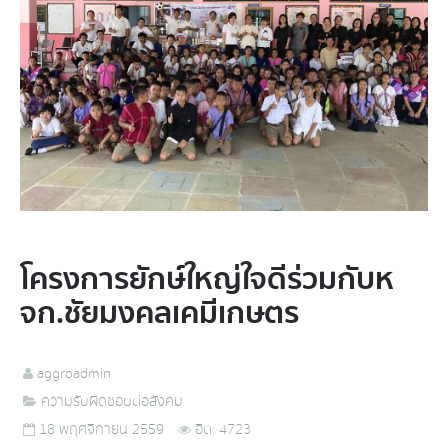
โครงการยักษ์ใหญ่ใจดีร่วมกับห
จก.ชัยมงคลเคมีเกษตร
aggroadmin
ความรับผิดชอบต่อสังคม
18 พฤศจิกายน 2559
ฮิต: 4723