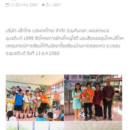
13 ธันวาคม 2560
ฮิต: 4857
บริษัท แอ็กโกร (ประเทศไทย) จำกัด ร่วมกับหจก. พงษ์เกษตร
อุตรดิตถ์ 1999 จัดโครงการยักษ์ใหญ่ใจดี มอบสิ่งของอุปโภคบริโภค
และอุปกรณ์การเรียนให้กับน้องๆโรงเรียนบ้านหาดสองแคว อ.ตรอน
จ.อุตรดิตถ์ วันที่ 13 ธ.ค.2560