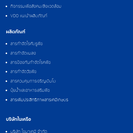
กิจกรรมเพื่อสังคม/สิ่งแวดล้อม
VDO แนะนำผลิตภัณฑ์
ผลิตภัณฑ์
สารกำจัดไรศัตรูพืช
สารกำจัดแมลง
สารป้องกันกำจัดโรคพืช
สารกำจัดวัชพืช
สารควบคุมการเจริญเติบโต
ปุ๋ยน้ำและอาหารเสริมพืช
สารเพิ่มประสิทธิภาพสารเคมีเกษตร
บริษัทในเครือ
บริษัท ไซมาเคมี จำกัด