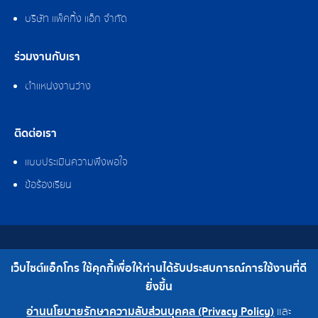
บริษัท แพ็คกิ้ง แอ็ก จำกัด
ร่วมงานกับเรา
ตำแหน่งงานว่าง
ติดต่อเรา
แบบประเมินความพึงพอใจ
ข้อร้องเรียน
สงวนลิขสิทธิ์ © 2562 บริษัท แอ็กโกร (ประเทศไทย) จำกัด
เว็บไซต์แอ็กโกร ใช้คุกกี้เพื่อให้ท่านได้รับประสบการณ์การใช้งานที่ดี
เบอร์โทร : 0-2308-2102 | โทรสาร : 0-2308-2487
ยิ่งขึ้น
อ่านนโยบายรักษาความลับส่วนบุคคล (Privacy Policy)
และ
0-2308-2102