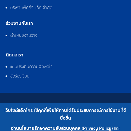
บริษัท แพ็คกิ้ง แอ็ก จำกัด
ร่วมงานกับเรา
ตำแหน่งงานว่าง
ติดต่อเรา
แบบประเมินความพึงพอใจ
ข้อร้องเรียน
สงวนลิขสิทธิ์ © 2562 บริษัท แอ็กโกร (ประเทศไทย) จำกัด
เว็บไซต์แอ็กโกร ใช้คุกกี้เพื่อให้ท่านได้รับประสบการณ์การใช้งานที่ดี
เบอร์โทร : 0-2308-2102 | โทรสาร : 0-2308-2487
ยิ่งขึ้น
อ่านนโยบายรักษาความลับส่วนบุคคล (Privacy Policy)
และ
0-2308-2102