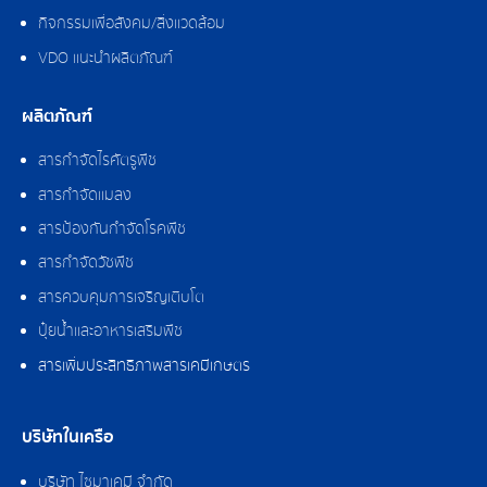
กิจกรรมเพื่อสังคม/สิ่งแวดล้อม
VDO แนะนำผลิตภัณฑ์
ผลิตภัณฑ์
สารกำจัดไรศัตรูพืช
สารกำจัดแมลง
สารป้องกันกำจัดโรคพืช
สารกำจัดวัชพืช
สารควบคุมการเจริญเติบโต
ปุ๋ยน้ำและอาหารเสริมพืช
สารเพิ่มประสิทธิภาพสารเคมีเกษตร
บริษัทในเครือ
บริษัท ไซมาเคมี จำกัด