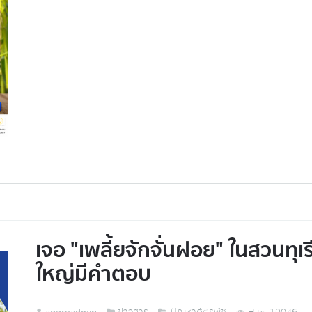
เจอ "เพลี้ยจักจั่นฝอย" ในสวนทุเ
ใหญ่มีคำตอบ