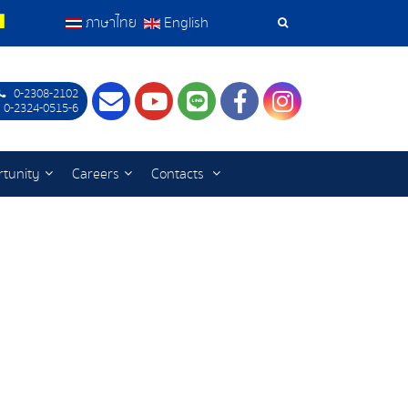
ภาษาไทย
English
Search
Tools
0-2308-2102
Contact
Youtube
LINE
Facebook
Instagram
 0-2324-0515-6
tunity
Careers
Contacts