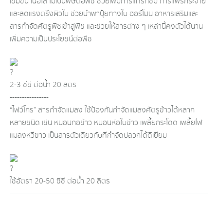
เข้มข้น เนื้อใส ไม่เป็นพิษต่อพืช ช่วยเพิ่มการแทรกซึม การแพร่กระจาย
และลดแรงตรึงผิวใบ ช่วยนำพาปุ๋ยทางใบ ฮอร์โมน อาหารเสริมและ
สารกำจัดศัตรูพืชเข้าสู่พืช และช่วยให้สารต่าง ๆ เหล่านี้คงตัวได้นาน
เพิ่มความเป็นประโยชน์ต่อพืช
2-3 ซีซี ต่อน้ำ 20 ลิตร
----------------
“ไฟว์โกร” สารกำจัดแมลง ใช้ป้องกันกำจัดแมลงศัตรูข้าวได้หลาก
หลายชนิด เช่น หนอนกอข้าว หนอนห่อใบข้าว เพลี้ยกระโดด เพลี้ยไฟ
แมลงหวี่ขาว เป็นสารตัวเดียวกับที่กำจัดปลวกได้ดีเยี่ยม
ใช้อัตรา 20-50 ซีซี ต่อน้ำ 20 ลิตร