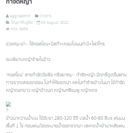
กำจัดหญ้า
aggroadmin
ข่าวสาร
ปัญหาศัตรูพืช
04 August 2022
Hits: 6455
ช่วงคุม-ฆ่า - ใช้คอสโซน+บิสก้า+คอมโปเนนท์-บี+ไฟว์โกร
เซตพิฆาตหญ้าร้ายในข้าว
“คอสโซน” สารกำจัดวัชพืช หรือยาคุม - กำจัดหญ้า มีฤทธิ์ดูดซึมผ่าน
ทางรากและยอดอ่อน ไม่ทำให้ยอดเน่า และไม่ทำร้ายข้าวในนา ใช้กำจัด
หญ้าดอกขาว หญ้าข้าวนก หญ้านกสีชมพู หญ้าแดง
ข้าวนาหว่านน้ำตม ใช้อัตรา 280-320 ซีซี ต่อน้ำ 60-80 ลิตร พ่นบน
พื้นที่ 1 ไร่ ก่อนพ่นต้องระบายน้ำออกจากนา และทดน้ำเข้านาหลังพ่น