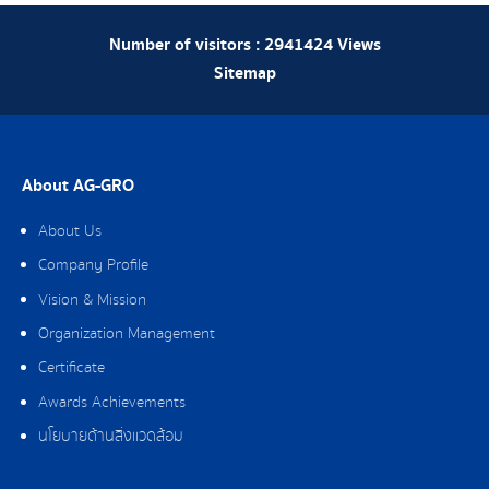
Number of visitors :
2941424
Views
Sitemap
About AG-GRO
About Us
Company Profile
Vision & Mission
Organization Management
Certificate
Awards Achievements
นโยบายด้านสิ่งแวดล้อม