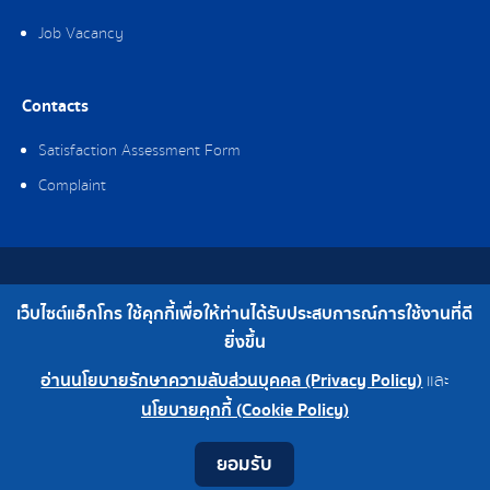
Job Vacancy
Contacts
Satisfaction Assessment Form
Complaint
Copyright © 2019 Ag-gro (Thailand) Co., Ltd. All Rights Reserved.
เว็บไซต์แอ็กโกร ใช้คุกกี้เพื่อให้ท่านได้รับประสบการณ์การใช้งานที่ดี
Telephone : 0-2308-2102 | Fax : 0-2308-2487
ยิ่งขึ้น
อ่านนโยบายรักษาความลับส่วนบุคคล (Privacy Policy)
และ
0-2308-2102
Factory 0-2324-0515-6
นโยบายคุกกี้ (Cookie Policy)
Contact
Youtube
LINE
Facebook
Instagram
ยอมรับ