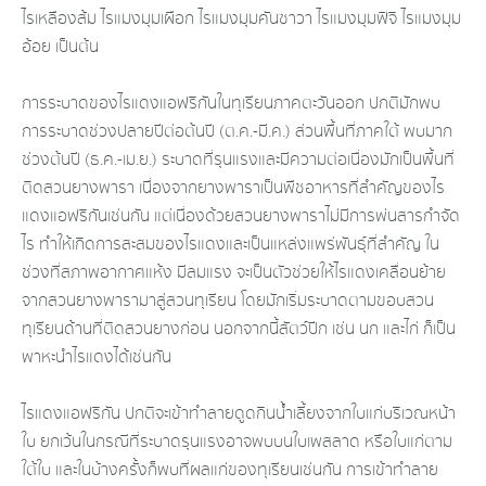
ไรเหลืองส้ม ไรแมงมุมเผือก ไรแมงมุมคันซาวา ไรแมงมุมฟิจิ ไรแมงมุม
อ้อย เป็นต้น
การระบาดของไรแดงแอฟริกันในทุเรียนภาคตะวันออก​​ ปกติมักพบ
การระบาดช่วงปลายปี​ต่อต้นปี​ (ต.ค.-มี.ค.)​ ส่วนพื้นที่ภาคใต้ พบมาก
ช่วงต้นปี (ธ.ค.-เม.ย.) ระบาดที่รุนแรงและมีความต่อเนื่องมักเป็นพื้นที่
ติดสวนยางพารา เนื่องจากยางพาราเป็นพืชอาหารที่สำคัญของไร
แดงแอฟริกันเช่นกัน แต่เนื่องด้วยสวนยางพาราไม่มีการพ่นสารกำจัด
ไร ทำให้เกิดการสะสมของไรแดงและเป็นแหล่งแพร่พันธุ์ที่สำคัญ ใน
ช่วงที่สภาพอากาศแห้ง มีลมแรง จะเป็นตัวช่วยให้ไรแดงเคลื่อนย้าย
จากสวนยางพารามาสู่สวนทุเรียน โดยมักเริ่มระบาดตามขอบสวน
ทุเรียนด้านที่ติดสวนยางก่อน นอกจากนี้สัตว์ปีก เช่น นก และไก่ ก็เป็น
พาหะนำไรแดงได้เช่นกัน
ไรแดงแอฟริกัน ปกติจะเข้าทำลายดูดกินน้ำเลี้ยงจากใบแก่บริเวณหน้า
ใบ ยกเว้นในกรณีที่ระบาดรุนแรงอาจพบบนใบเพสลาด หรือใบแก่ตาม
ใต้ใบ และในบ้างครั้งก็พบที่ผลแก่ของทุเรียนเช่นกัน การเข้าทำลาย