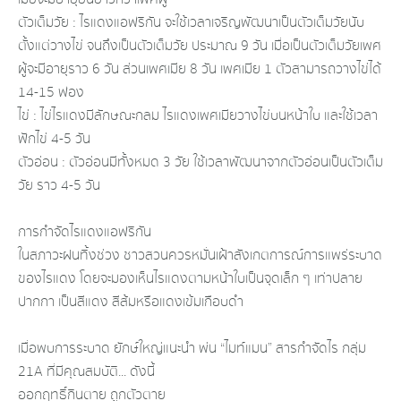
ตัวเต็มวัย : ไรแดงแอฟริกัน จะใช้เวลาเจริญพัฒนาเป็นตัวเต็มวัยนับ
ตั้งแต่วางไข่ จนถึงเป็นตัวเต็มวัย ประมาณ 9 วัน เมื่อเป็นตัวเต็มวัยเพศ
ผู้จะมีอายุราว 6 วัน ส่วนเพศเมีย 8 วัน เพศเมีย 1 ตัวสามารถวางไข่ได้
14-15 ฟอง
ไข่ : ไข่ไรแดงมีลักษณะกลม ไรแดงเพศเมียวางไข่บนหน้าใบ และใช้เวลา
ฟักไข่ 4-5 วัน
ตัวอ่อน : ตัวอ่อนมีทั้งหมด 3 วัย ใช้เวลาพัฒนาจากตัวอ่อนเป็นตัวเต็ม
วัย ราว 4-5 วัน
การกำจัดไรแดงแอฟริกัน
ในสภาวะฝนทิ้งช่วง ชาวสวนควรหมั่นเฝ้าสังเกตการณ์การแพร่ระบาด
ของไรแดง โดยจะมองเห็นไรแดงตามหน้าใบเป็นจุดเล็ก ๆ เท่าปลาย
ปากกา เป็นสีแดง สีส้มหรือแดงเข้มเกือบดำ
เมื่อพบการระบาด ยักษ์ใหญ่แนะนำ พ่น “ไมท์แมน” สารกำจัดไร กลุ่ม
21A ที่มีคุณสมบัติ... ดังนี้
ออกฤทธิ์กินตาย ถูกตัวตาย