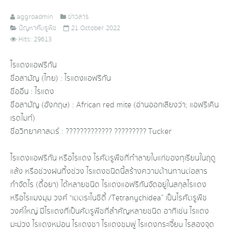
aggroadmin
ข่าวสาร
ปัญหาศัตรูพืช
21 October 2022
Hits: 29613
ไรแดงแอฟริกัน
ชื่อสามัญ (ไทย) : ไรแดงแอฟริกัน
ชื่ออื่น : ไรแดง
ชื่อสามัญ (อังกฤษ) : African red mite (อ่านออกเสียงว่า; แอฟริเคิน
เรดไมท์)
ชื่อวิทยาศาสตร์ : ????????????? ????????? Tucker
ไรแดงแอฟริกัน​ หรือไรแดง ไรศัตรูพืชที่ทำลายใบแก่ของทุเรียนในฤดู
แล้ง หรือช่วงฝนทิ้งช่วง ไรแดงชนิดนี้สร้างความต้านทานต่อสาร
กำจัดไร (ดื้อยา) ได้หลายชนิด ไรแดงแอฟริกันจัดอยู่​ในสกุลไรแดง​
หรือไรแมงมุม​ วงศ์​ “เตตระไนชิดี้ /Tetranychidea” เป็นไรศัตรูพืช
วงศ์ใหญ่ มีไรแดงที่เป็นศัตรูพืชที่สำคัญหลายชนิด อาทิเช่น ไรแดง
มะม่วง ไรแดงหม่อน ไรแดงชา ไรแดงชมพู่ ไรแดงกระเจี๊ยบ ไรสองจุด