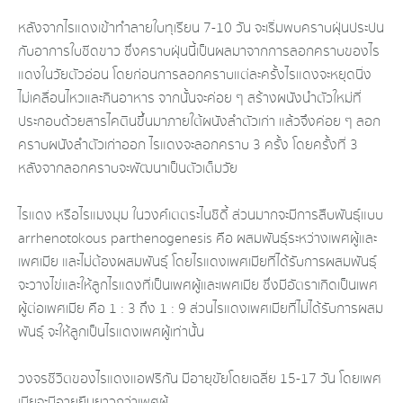
หลังจากไรแดงเข้าทำลายใบทุเรียน 7-10 วัน จะเริ่มพบคราบฝุ่นประปน
กับอาการใบซีดขาว ซึ่งคราบฝุ่นนี้เป็นผลมาจากการลอกคราบของไร
แดงในวัยตัวอ่อน โดยก่อนการลอกคราบแต่ละครั้งไรแดงจะหยุดนิ่ง
ไม่เคลื่อนไหวและกินอาหาร จากนั้นจะค่อย ๆ สร้างผนังนำตัวใหม่ที่
ประกอบด้วยสารไคตินขึ้นมาภายใต้ผนังลำตัวเก่า แล้วจึงค่อย ๆ ลอก
คราบผนังลำตัวเก่าออก ไรแดงจะลอกคราบ 3 ครั้ง โดยครั้งที่ 3
หลังจากลอกคราบจะพัฒนาเป็นตัวเต็มวัย
ไรแดง หรือไรแมงมุม ในวงศ์เตตระไนชิดี้ ส่วนมากจะมีการสืบพันธุ์แบบ
arrhenotokous parthenogenesis คือ ผสมพันธุ์ระหว่างเพศผู้และ
เพศเมีย และไม่ต้องผสมพันธุ์ โดยไรแดงเพศเมียที่ได้รับการผสมพันธุ์
จะวางไข่และให้ลูกไรแดงที่เป็นเพศผู้และเพศเมีย ซึ่งมีอัตราเกิดเป็นเพศ
ผู้ต่อเพศเมีย คือ 1 : 3 ถึง 1 : 9 ส่วนไรแดงเพศเมียที่ไม่ได้รับการผสม
พันธุ์ จะให้ลูกเป็นไรแดงเพศผู้เท่านั้น
วงจรชีวิตของไรแดงแอฟริกัน มีอายุขัยโดยเฉลี่ย 15-17 วัน โดยเพศ
เมียจะมีอายุยืนยาวกว่าเพศผู้