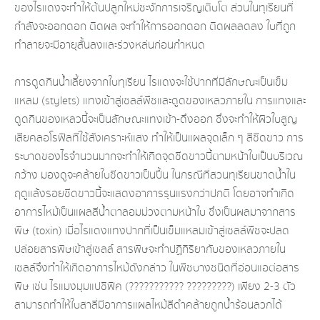
ของไรแดงจะทำให้ต้นปลูกใหม่ชะงักการเจริญเติบโต ส่วนในทุเรียนที่
กำลังจะออกดอก ติดผล จะทำให้การออกดอก ติดผลลดลง ใบที่ถูก
ทำลายจะมีอายุสั้นลงและร่วงหล่นก่อนกำหนด
การดูดกินน้ำเลี้ยงจากใบทุเรียน ไรแดงจะใช้ปากที่มีลักษณะเป็นเข็ม
แหลม (stylets) แทงเข้าสู่เซลล์พืชและดูดของเหลวภายใน การแทงและ
ดูดกินของเหลวนี้จะเป็นลักษณะแทงเข้า-ดึงออก ซึ่งจะทำให้ผิวใบสูญ
เสียคลอโรฟิลที่ใช้สังเคราะห์แสง ทำให้เป็นแผลจุดเล็ก ๆ สีซีดขาว การ
ระบาดของไรจำนวนมากจะทำให้เกิดจุดซีดขาวนี้ตามหน้าใบเป็นบริเวณ
กว้าง มองดูจะคล้ายใบซีดขาวเป็นปื้น ในกรณีที่สวนทุเรียนขาดน้ำใน
ฤดูแล้งรอยซีดขาวนี้จะแสดงอาการรุนแรงกว่าปกติ โดยอาจทำเกิด
อาการไหม้เป็นแผลสีน้ำตาลอมม่วงตามหน้าใบ ซึ่งเป็นผลมาจากสาร
พิษ (toxin) เมื่อไรแดงแทงปากที่เป็นเข็มแหลมเข้าสู่เซลล์พืชจะปลด
ปล่อยสารพิษเข้าสู่เซลล์ สารพิษจะทำปฏิกิริยากับของเหลวภายใน
เซลล์จึงทำให้เกิดอาการไหม้ดังกล่าว ในพืชบางชนิดที่อ่อนแอต่อสาร
พิษ เช่น ไรแมงมุมแปซิฟิค (??????????? ?????????) เพียง 2-3 ตัว
สามารถทำให้ใบสาลี่มีอาการแผลไหม้สีดำคล้ายถูกน้ำร้อนลวกได้