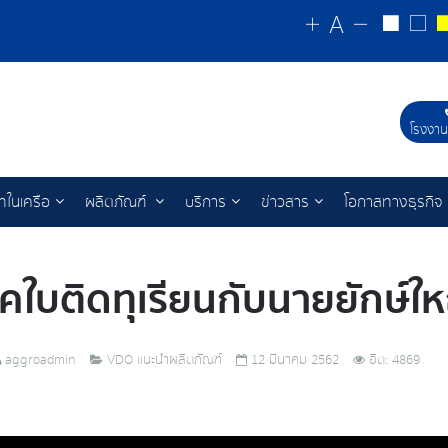
โรงงาน
ัทในเครือ
ผลิตภัณฑ์
บริการ
ข่าวสาร
โอกาสทางธุรกิจ
รคใบติดทุเรียนกับนายยักษ์ให
aggroadmin
VDO แนะนำผลิตภัณฑ์
12 มีนาคม 2562
ฮิต: 4869