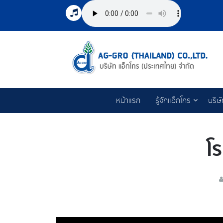
หน้าแรก
รู้จักแอ็กโกร
บริษ
โ