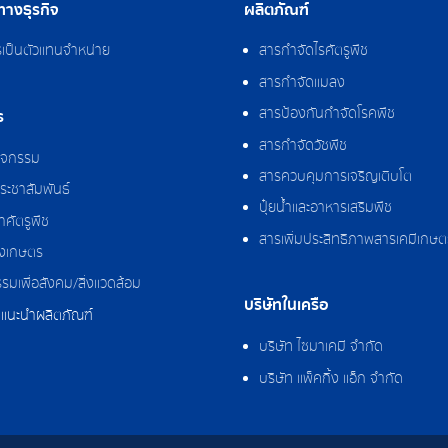
างธุรกิจ
ผลิตภัณฑ์
รเป็นตัวแทนจำหน่าย
สารกำจัดไรศัตรูพืช
สารกำจัดแมลง
สารป้องกันกำจัดโรคพืช
ร
สารกำจัดวัชพืช
กิจกรรม
สารควบคุมการเจริญเติบโต
ระชาสัมพันธ์
ปุ๋ยน้ำและอาหารเสริมพืช
ศัตรูพืช
สารเพิ่มประสิทธิภาพสารเคมีเกษต
งเกษตร
รมเพื่อสังคม/สิ่งแวดล้อม
บริษัทในเครือ
แนะนำผลิตภัณฑ์
บริษัท ไซมาเคมี จำกัด
บริษัท แพ็คกิ้ง แอ็ก จำกัด