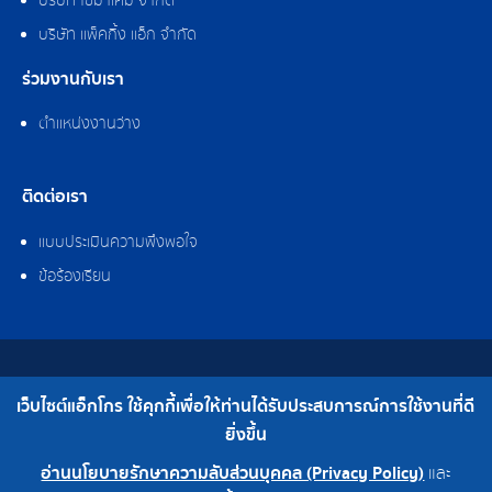
บริษัท ไซมาเคมี จำกัด
บริษัท แพ็คกิ้ง แอ็ก จำกัด
ร่วมงานกับเรา
ตำแหน่งงานว่าง
ติดต่อเรา
แบบประเมินความพึงพอใจ
ข้อร้องเรียน
สงวนลิขสิทธิ์ © 2562 บริษัท แอ็กโกร (ประเทศไทย) จำกัด
เว็บไซต์แอ็กโกร ใช้คุกกี้เพื่อให้ท่านได้รับประสบการณ์การใช้งานที่ดี
เบอร์โทร : 0-2308-2102 | โทรสาร : 0-2308-2487
ยิ่งขึ้น
อ่านนโยบายรักษาความลับส่วนบุคคล (Privacy Policy)
และ
0-2308-2102