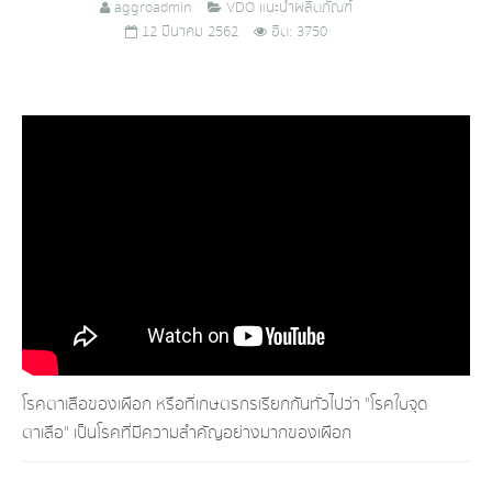
aggroadmin
VDO แนะนำผลิตภัณฑ์
12 มีนาคม 2562
ฮิต: 3750
โรคตาเสือของเผือก หรือที่เกษตรกรเรียกกันทั่วไปว่า "โรคใบจุด
ตาเสือ" เป็นโรคที่มีความสำคัญอย่างมากของเผือก