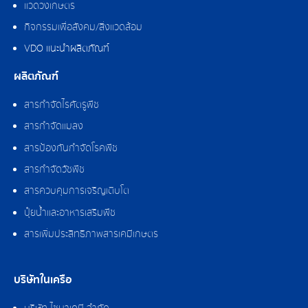
แวดวงเกษตร
กิจกรรมเพื่อสังคม/สิ่งแวดล้อม
VDO แนะนำผลิตภัณฑ์
ผลิตภัณฑ์
สารกำจัดไรศัตรูพืช
สารกำจัดแมลง
สารป้องกันกำจัดโรคพืช
สารกำจัดวัชพืช
สารควบคุมการเจริญเติบโต
ปุ๋ยน้ำและอาหารเสริมพืช
สารเพิ่มประสิทธิภาพสารเคมีเกษตร
บริษัทในเครือ