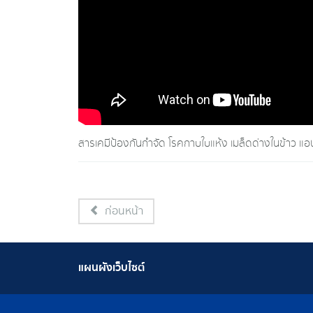
สารเคมีป้องกันกำจัด โรคกาบใบแห้ง เมล็ดด่างในข้าว แอน
ก่อนหน้า
แผนผังเว็บไซต์