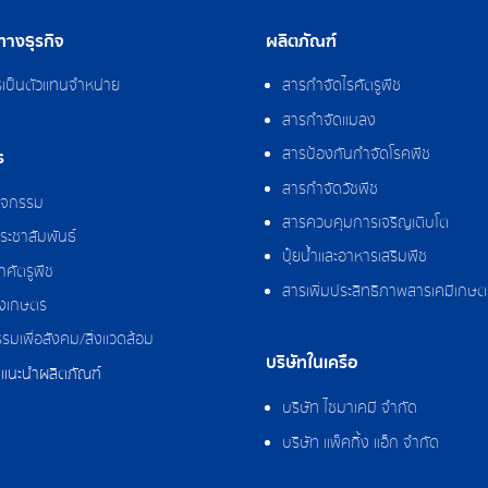
างธุรกิจ
ผลิตภัณฑ์
รเป็นตัวแทนจำหน่าย
สารกำจัดไรศัตรูพืช
สารกำจัดแมลง
สารป้องกันกำจัดโรคพืช
ร
สารกำจัดวัชพืช
กิจกรรม
สารควบคุมการเจริญเติบโต
ระชาสัมพันธ์
ปุ๋ยน้ำและอาหารเสริมพืช
ศัตรูพืช
สารเพิ่มประสิทธิภาพสารเคมีเกษต
งเกษตร
รมเพื่อสังคม/สิ่งแวดล้อม
บริษัทในเครือ
แนะนำผลิตภัณฑ์
บริษัท ไซมาเคมี จำกัด
บริษัท แพ็คกิ้ง แอ็ก จำกัด