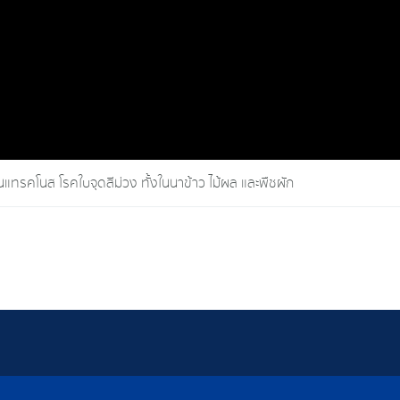
แทรคโนส โรคใบจุดสีม่วง ทั้งในนาข้าว ไม้ผล และพืชผัก