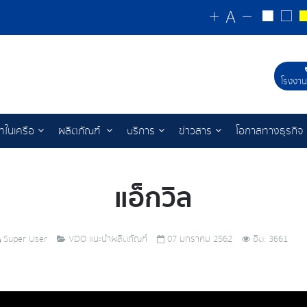
โรงงาน
ัทในเครือ
ผลิตภัณฑ์
บริการ
ข่าวสาร
โอกาสทางธุรกิจ
แอ็กวิล
Super User
VDO แนะนำผลิตภัณฑ์
07 มกราคม 2562
ฮิต: 3661