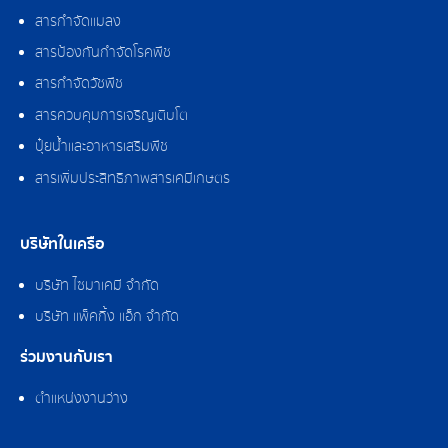
สารกำจัดแมลง
สารป้องกันกำจัดโรคพืช
สารกำจัดวัชพืช
สารควบคุมการเจริญเติบโต
ปุ๋ยน้ำและอาหารเสริมพืช
สารเพิ่มประสิทธิภาพสารเคมีเกษตร
บริษัทในเครือ
บริษัท ไซมาเคมี จำกัด
บริษัท แพ็คกิ้ง แอ็ก จำกัด
ร่วมงานกับเรา
ตำแหน่งงานว่าง