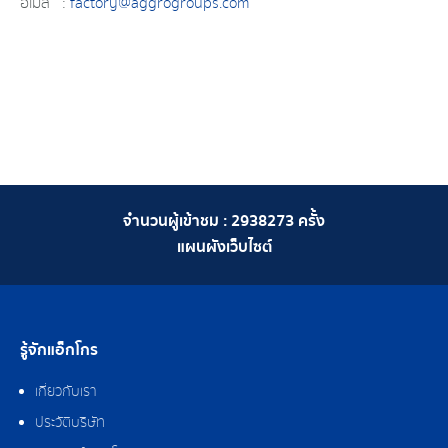
อีเมล์ :
factory@aggrogroups.com
จำนวนผู้เข้าชม :
2938273
ครั้ง
แผนผังเว็บไซต์
รู้จักแอ็กโกร
เกี่ยวกับเรา
ประวัติบริษัท