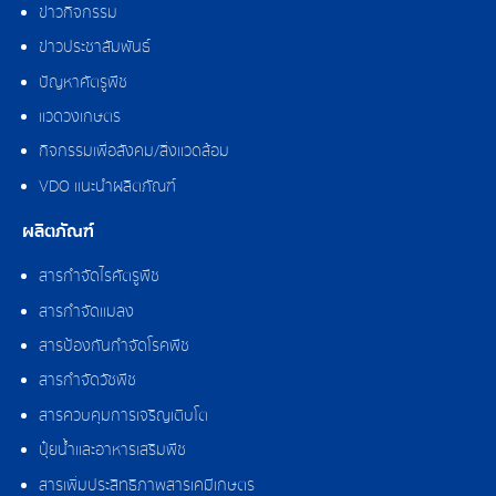
ข่าวกิจกรรม
ข่าวประชาสัมพันธ์
ปัญหาศัตรูพืช
แวดวงเกษตร
กิจกรรมเพื่อสังคม/สิ่งแวดล้อม
VDO แนะนำผลิตภัณฑ์
ผลิตภัณฑ์
สารกำจัดไรศัตรูพืช
สารกำจัดแมลง
สารป้องกันกำจัดโรคพืช
สารกำจัดวัชพืช
สารควบคุมการเจริญเติบโต
ปุ๋ยน้ำและอาหารเสริมพืช
สารเพิ่มประสิทธิภาพสารเคมีเกษตร