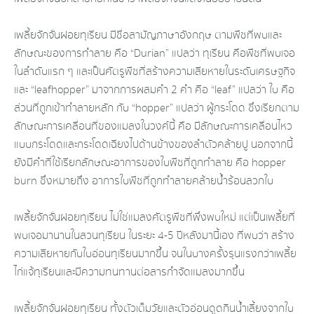
เพลี้ยจักจั่นฝอยทุเรียน มีชื่อสามัญภาษาอังกฤษ ตามพืชที่พบและ
ลักษณะของการทำลาย คือ “Durian” แปลว่า ทุเรียน คือพืชที่พบเจอ
ในลำดับแรก ๆ และเป็นศัตรูพืชที่สร้างความเสียหายในระดับเศรษฐกิจ
และ “leafhopper” มาจากการผสมคำ 2 คำ คือ “leaf” แปลว่า ใบ คือ
ส่วนที่ถูกเข้าทำลายหลัก กับ “hopper” แปลว่า ผู้กระโดด ซึ่งเรียกตาม
ลักษณะการเคลื่อนที่ของแมลงในวงศ์นี้ คือ มีลักษณะการเคลื่อนไหว
แบบกระโดดและกระโดดเฉียงไปด้านข้างของลำตัวคล้ายปู นอกจากนี้
ยังมีคำที่ใช้เรียกลักษณะอาการของใบพืชที่ถูกทำลาย คือ hopper
burn ซึ่งหมายถึง อาการใบพืชที่ถูกทำลายคล้ายน้ำร้อนลวกใบ
เพลี้ยจักจั่นฝอยทุเรียน ไม่ใช่แมลงศัตรูพืชที่พึ่งพบใหม่ แต่เป็นเพลี้ยที่
พบเจอมานานในสวนทุเรียน ในระยะ 4-5 ปีหลังมานี้เอง ที่พบว่า สร้าง
ความเสียหายกับใบอ่อนทุเรียนมากขึ้น จนในบางครั้งรุนแรงกว่าเพลี้ย
ไก่แจ้ทุเรียนและมีความทนทานต่อสารกำจัดแมลงมากขึ้น
เพลี้ยจักจั่นฝอยทุเรียน ทั้งตัวเต็มวัยและตัวอ่อนดูดกินน้ำเลี้ยงจากใบ