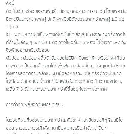
ดังนี้
ตัวเต็มวัย หรือวัยเจริญพันธุ์ : มีอายุเฉลี่ยราว 21-28 วัน โดยเพศเมีย
มีอายุยืนยาวกว่าเพศผู้ ปกติเพศเมียมีสัดส่วนมากกว่าเพศผู้ 1.3 ต่อ
1 (ตัว)
ไข่ : เพศเมีย วางไข่เป็นฟองเดี่ยว ในเนื้อเยื่อเส้นใบ หรือบางครั้งวางไข่
ที่ก้านใบอ่อน ๆ เพศเมีย 1 ตัว วางไข่เฉลี่ย 15 ฟอง ไข่ใช้เวลา 6-7 วัน
จึงฟักออกมาเป็นตัวอ่อน
ตัวอ่อน : ตัวอ่อนเพลี้ยจักจั่นฝอยไม่มีปีก เมื่อแรกฟักจะมีรยางค์ที่ต่อ
มาพัฒนาเป็นปีกคล้ายลูกไก่ที่พึ่งฟัก ตัวอ่อนมีการเจริญเติบโต 5 วัย
โดยการลอกคราบคล้ายปูนิ่ม เมื่อลอกคราบแต่ละครั้งตัวจะมีขนาด
ใหญ่ขึ้น ตัวอ่อนนี้มีน้ำลายที่เป็นพิษเช่นเดียวกับตัวเต็มวัย และมีอายุ
เฉลี่ย 7-8 วัน แต่อาจนานมากกว่านี้ขึ้นอยู่กับสภาพอากาศ
การกำจัดเพลี้ยจักจั่นฝอยทุเรียน
ในช่วงที่ฝนทิ้งช่วงนานมากกว่า 1 สัปดาห์ และเป็นช่วงที่ทุเรียนมีใบ
อ่อน ชาวสวนควรเฝ้าสังเกต เมื่อพบควรรีบกำจัดแต่เนิ่น ๆ