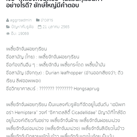
อย่างไรดี? ยักษ์ใหญ่มีคำตอบ
aggroadmin
ข่าวสาร
ปัญหาศัตรูพืช
21 ตุลาคม 2565
ฮิต: 19069
เพลี้ยจักจั่นฝอยทุเรียน
ชื่อสามัญ (ไทย) : เพลี้ยจักจั่นฝอยทุเรียน
ชื่อท้องถิ่นอื่น ๆ : เพลี้ยจักจั่น เพลี้ยกระโดด เพลี้ยน้ำมัน
ชื่อสามัญ (อังกฤษ) : Durian leafhopper (อ่านออกเสียงว่า; ดิว
เรียน ลีฟฮอพเพอะ)
ชื่อวิทยาศาสตร์ : ??????? ???????? Hongsaprug
เพลี้ยจักจั่นฝอยทุเรียน เป็นแมลงศัตรูพืชที่จัดอยู่ในอันดับ “เฮมิพเท
อร่า Hemiptera” วงศ์ “ซิคาเดลลิดี้ Cicadellidae” มีญาติที่ใกล้ชิด
อยู่ในวงศ์เดียวกันอย่าง เพลี้ยจักจั่นฝ้าย เพลี้ยจักจั่นฝอยมะม่วง
เพลี้ยจักจั่นช่อมะม่วง (เพลี้ยจักจั่นมะม่วง) เพลี้ยจักจั่นสีเขียวในข้าว
เพลี้ยจักจั่นปีกลายหยักในข้าว เพลี้ยจักจั่นแดงในอ้อย เป็นต้น