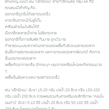
ยักษ์ใหญ่ แนะนำ พ่น “แอ็กมีแซม” สารกำจัดแมลง กลุ่ม 4A ที่มี
คุณสมบัติสำคัญ คือ...
ออกฤทธิ์ดูดซึมได้อย่างรวดเร็ว
แทรกซึมจากหน้าใบสู่ใต้ใบ
เคลื่อนย้ายในต้นพืชได้ดี
เม็ดเกล็ดละลายน้ำง่าย ไม่ฟุ้งกระจาย
ออกฤทธิ์ทั้งทางสัมผัส กินตาย ถูกตัวตาย
ทำลายระบบประสาทส่วนกลางของเพลี้ยที่บริเวณปลายประสาท
ยับยั้งการส่งกระแสประสาท และการกระแสประสาทผิดปกติ เกิดการ
อั้นของกระแสประสาท
เพลี้ยเกิดอาการเกร็ง ชักกระตุก หยุดการเคลื่อนไหวและกิจกรรมต่าง
ๆ
เพลี้ยเป็นอัมพาตและตายอย่างรวดเร็ว
พ่น “แอ็กมีแซม” อัตรา 15-20 กรัม ต่อน้ำ 20 ลิตร หรือ 150-200
กรัม ต่อน้ำ 200 ลิตร ควรผสมร่วมกับสารเสริมประสิทธิภาพ “คอมโบ
เนนท์-บี” อัตรา 5-10 ซีซี ต่อน้ำ 20 ลิตร หรือ 50-100 ซีซี ต่อน้ำ