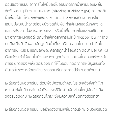
อ่อนของทุเรียน อาการใบไหม้ของใบอ่อนเกิดจากน้ำลายของ​เพลี้ย​
จักจั่น​ฝอย​ ๆ​ มีปากแบบ​เจาะดูด​ (piercing sucking type) การดูดกิน
น้ำเลี้ยง​ไม่ทำให้เซลล์​พืชเสียหาย​ แต่ความเสียหายเกิดจากการใช้
เอนไซม์พิษในน้ำลาย​ย่อยผนังเซลล์ใบพืช​ ทำให้ผนังเซลล์บางลงและ
แตก หลังจากนั้นสารอาหารเหลว​ หรือน้ำเลี้ยง​ภายในเซลล์​จะซึมออก
มา​ อาการผนังเซลล์แตกนี้ทำให้เกิดอาการใบไหม้​ "hopper burn" โดย
ปกติเพลี้ยจักจั่นฝอยมักดูดกินน้ำเลี้ยงบริเวณขอบใบมากกว่าเนื้อใบ​
อาการใบไหม้ระยะแรกมีลักษณะ​คล้าย​ถูกน้ำร้อน​ลวก​ ต่อมาเมื่อแผลไหม้
เริ่มแห้งจะทำให้ขอบใบม้วนงอ หากถูกทำลายรุนแรง​ใบอ่อนจะร่วงหล่น​
การระบาดของเพลี้ยต่อเนื่องจะทำให้ใบอ่อน​เกิดอาการไหม้รุนแรงทั้ง
ต้นและใบร่วงเหลือแต่ก้าน ชาวสวนเรียกอาการนี้ว่า “ยอดก้านธูป”
เพลี้ยจักจั่นฝอยทุเรียน ด้วยพึ่งมีความสำคัญในระยะหลังจึงทำให้ที่
ผ่านมายังไม่มีการค้นคว้าถึงวงจรชีวิตมากนัก ส่วนใหญ่มักอ้างอิง
วงจรชีวิตตาม “เพลี้ยจักจั่นฝ้าย” ซึ่งมีความใกล้ชิดทางชีววิทยา
เพลี้ยจักจั่นฝอยทุเรียน เมื่ออ้างอิงตามเพลี้ยจักจั่นฝ้าย จะมีวงจรชีวิต