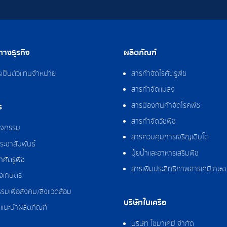
างธุรกิจ
ผลิตภัณฑ์
รเป็นตัวแทนจำหน่าย
สารกำจัดไรศัตรูพืช
สารกำจัดแมลง
สารป้องกันกำจัดโรคพืช
ร
สารกำจัดวัชพืช
กิจกรรม
สารควบคุมการเจริญเติบโต
ระชาสัมพันธ์
ปุ๋ยน้ำและอาหารเสริมพืช
ศัตรูพืช
สารเพิ่มประสิทธิภาพสารเคมีเกษต
งเกษตร
รมเพื่อสังคม/สิ่งแวดล้อม
บริษัทในเครือ
แนะนำผลิตภัณฑ์
บริษัท ไซมาเคมี จำกัด