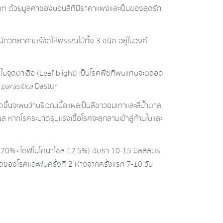
าท ด้วยมูลค่าของบอนสีที่มีราคาแพงและเป็นของสุดรัก
นักวิทยาศาตร์จัดให้พรรณไม้ทั้ง 3 ชนิด อยู่ในวงศ์
ใบจุดตาเสือ (Leaf blight) เป็นโรคพืชที่พบแทบจะตลอด
parasitica
Dastur
ขึ้นจะพบว่าบริเวณเนื้อแผลเป็นสีขาวอมเทาและสีน้ำตาล
ล หากโรคระบาดรุนแรงเชื้อโรคจะลุกลามเข้าสู่ก้านใบและ
 20%+ไดฟิโนโคนาโซล 12.5%) อัตรา 10-15 มิลลิลิตร
ของโรคและพ่นครั้งที่ 2 ห่างจากครั้งแรก 7-10 วัน