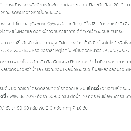
ี” จากระดับราคาหลักร้อยหลักพันบาทต่อกระถางจนถึงระดับเกือบ 20 ล้านบ
ักกับโรคพืชที่อาจเกิดขึ้นกับใบบอน
เป็นพรรณไม้ในสกุล (Genus)
Colocasia
และเป็นญาติใกล้ชิดกับดอกหน้าวัว ซึ่ง
งโรคพืชในเผือกและดอกหน้าวัวที่นักวิชาการได้ศึกษาไว้กับบอนสี กันครับ
น ความชื้นสัมพันธ์ในอากาศสูง มีฝนตกพรำๆ นั้นก็ คือ โรคใบไหม้ หรือโรค
 colocasiae
Rac หรือเชื้อราสาเหตุโรคใบไหม้ในดอกหน้าวัว
Phythopthora
ณะอาการของโรคคล้ายกัน คือ เริ่มแรกจะเกิดแผลจุดฉ่ำน้ำ เมื่อแผลขยายขนาด
ๆ แผลยังคงมีรอยฉ่ำน้ำและบริเวณขอบแผลเนื้อใบบอนจะเป็นสีเหลืองล้อมรอบแผ
สโตรดี้
ิ่มต้นเมื่อเกิดโรค โดยตัดส่วนที่ติดโรคออกและพ่น
(อะซอกซีสโตรบิน
เดซี่
(โพรพิเนบ 70%) อัตรา 50-60 กรัม ต่อน้ำ 20 ลิตร พ่นเมื่อพบการระบาด
อัตรา 50-60 กรัม พ่น 2-3 ครั้ง ทุกๆ 7-10 วัน