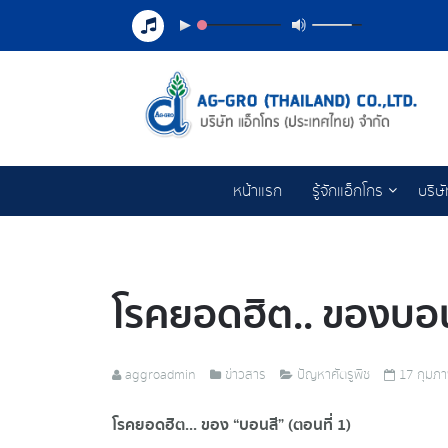
หน้าแรก
รู้จักแอ็กโกร
บริษ
โรคยอดฮิต.. ของบอนส
aggroadmin
ข่าวสาร
ปัญหาศัตรูพืช
17 กุมภา
โรคยอดฮิต... ของ “บอนสี” (ตอนที่ 1)