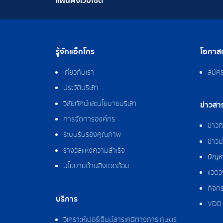
แผนผังเว็บไซต์
รู้จักแอ็กโกร
โอกาสท
เกี่ยวกับเรา
สมัค
ประวัติบริษัท
วิสัยทัศน์และนโยบายบริษัท
ข่าวสา
การจัดการองค์กร
ข่าว
ระบบรับรองคุณภาพ
ข่าวป
รางวัลแห่งความสำเร็จ
ปัญหา
นโยบายด้านสิ่งแวดล้อม
แวดว
กิจกร
บริการ
VDO 
วิเคราะห์เปอร์เซ็นต์สารเคมีทางการเกษตร