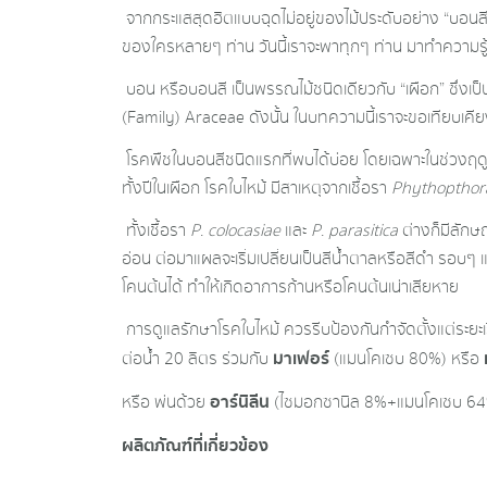
จากกระแสสุดฮิตแบบฉุดไม่อยู่ของไม้ประดับอย่าง “บอนส
ของใครหลายๆ ท่าน วันนี้เราจะพาทุกๆ ท่าน มาทำความรู้จ
บอน หรือบอนสี เป็นพรรณไม้ชนิดเดียวกับ “เผือก” ซึ่ง
(Family) Araceae ดังนั้น ในบทความนี้เราจะขอเทียบเคีย
โรคพืชในบอนสีชนิดแรกที่พบได้บ่อย โดยเฉพาะในช่วงฤดูฝ
ทั้งปีในเผือก โรคใบไหม้ มีสาเหตุจากเชื้อรา
Phythopthora
ทั้งเชื้อรา
P
.
colocasiae
และ
P
.
parasitica
ต่างก็มีลักษ
อ่อน ต่อมาแผลจะเริ่มเปลี่ยนเป็นสีน้ำตาลหรือสีดำ รอบ
โคนต้นได้ ทำให้เกิดอาการก้านหรือโคนต้นเน่าเสียหาย
การดูแลรักษาโรคใบไหม้ ควรรีบป้องกันกำจัดตั้งแต่ระยะเร
มาเฟอร์
ต่อน้ำ 20 ลิตร ร่วมกับ
(แมนโคเซบ 80%) หรือ
อาร์นิลีน
หรือ พ่นด้วย
(ไซมอกซานิล 8%+แมนโคเซบ 64%) 
ผลิตภัณฑ์ที่เกี่ยวข้อง