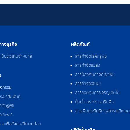
างธุรกิจ
ผลิตภัณฑ์
รเป็นตัวแทนจำหน่าย
สารกำจัดไรศัตรูพืช
สารกำจัดแมลง
สารป้องกันกำจัดโรคพืช
ร
สารกำจัดวัชพืช
กิจกรรม
สารควบคุมการเจริญเติบโต
ระชาสัมพันธ์
ปุ๋ยน้ำและอาหารเสริมพืช
ศัตรูพืช
สารเพิ่มประสิทธิภาพสารเคมีเกษต
งเกษตร
รมเพื่อสังคม/สิ่งแวดล้อม