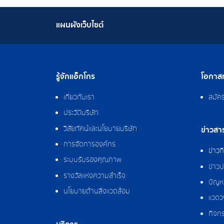
แผนผังเว็บไซต์
รู้จักแอ็กโกร
โอกาสท
เกี่ยวกับเรา
สมัค
ประวัติบริษัท
วิสัยทัศน์และนโยบายบริษัท
ข่าวสา
การจัดการองค์กร
ข่าว
ระบบรับรองคุณภาพ
ข่าวป
รางวัลแห่งความสำเร็จ
ปัญหา
นโยบายด้านสิ่งแวดล้อม
แวดว
กิจกร