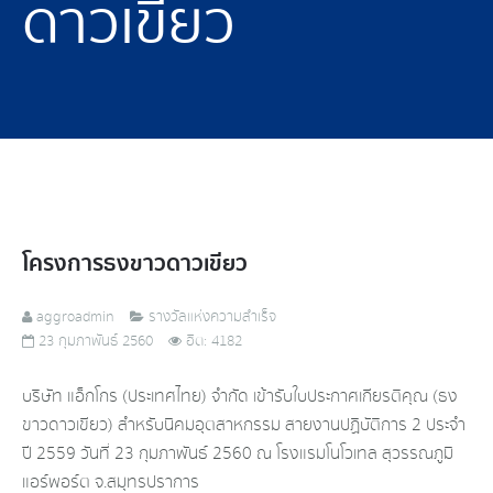
ดาวเขียว
โครงการธงขาวดาวเขียว
aggroadmin
รางวัลแห่งความสำเร็จ
23 กุมภาพันธ์ 2560
ฮิต: 4182
บริษัท แอ็กโกร (ประเทศไทย) จำกัด เข้ารับใบประกาศเกียรติคุณ (ธง
ขาวดาวเขียว) สำหรับนิคมอุตสาหกรรม สายงานปฏิบัติการ 2 ประจำ
ปี 2559 วันที่ 23 กุมภาพันธ์ 2560 ณ โรงแรมโนโวเทล สุวรรณภูมิ
แอร์พอร์ต จ.สมุทรปราการ