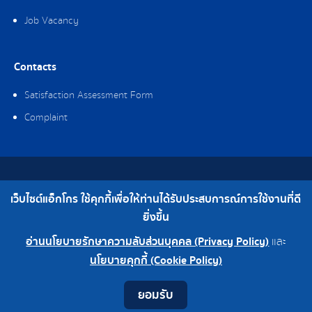
Job Vacancy
Contacts
Satisfaction Assessment Form
Complaint
Copyright © 2019 Ag-gro (Thailand) Co., Ltd. All Rights Reserved.
เว็บไซต์แอ็กโกร ใช้คุกกี้เพื่อให้ท่านได้รับประสบการณ์การใช้งานที่ดี
Telephone : 0-2308-2102 | Fax : 0-2308-2487
ยิ่งขึ้น
อ่านนโยบายรักษาความลับส่วนบุคคล (Privacy Policy)
และ
0-2308-2102
Factory 0-2324-0515-6
นโยบายคุกกี้ (Cookie Policy)
Contact
Youtube
LINE
Facebook
Instagram
ยอมรับ