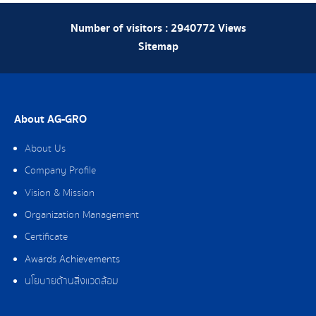
Number of visitors :
2940772
Views
Sitemap
About AG-GRO
About Us
Company Profile
Vision & Mission
Organization Management
Certificate
Awards Achievements
นโยบายด้านสิ่งแวดล้อม