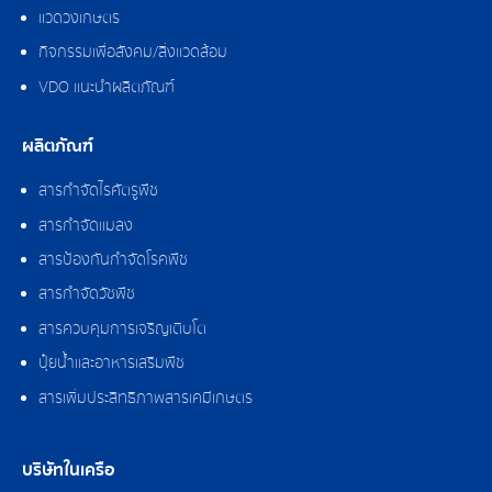
แวดวงเกษตร
กิจกรรมเพื่อสังคม/สิ่งแวดล้อม
VDO แนะนำผลิตภัณฑ์
ผลิตภัณฑ์
สารกำจัดไรศัตรูพืช
สารกำจัดแมลง
สารป้องกันกำจัดโรคพืช
สารกำจัดวัชพืช
สารควบคุมการเจริญเติบโต
ปุ๋ยน้ำและอาหารเสริมพืช
สารเพิ่มประสิทธิภาพสารเคมีเกษตร
บริษัทในเครือ