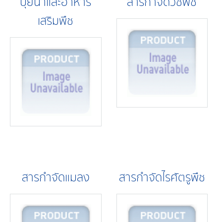
ปุ๋ยน้ำและอาหาร
สารกำจัดวัชพืช
เสริมพืช
สารกำจัดแมลง
สารกำจัดไรศัตรูพืช