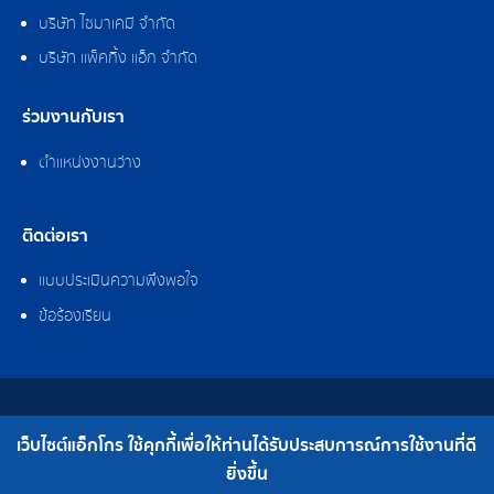
บริษัท ไซมาเคมี จำกัด
บริษัท แพ็คกิ้ง แอ็ก จำกัด
ร่วมงานกับเรา
ตำแหน่งงานว่าง
ติดต่อเรา
แบบประเมินความพึงพอใจ
ข้อร้องเรียน
สงวนลิขสิทธิ์ © 2562 บริษัท แอ็กโกร (ประเทศไทย) จำกัด
เว็บไซต์แอ็กโกร ใช้คุกกี้เพื่อให้ท่านได้รับประสบการณ์การใช้งานที่ดี
เบอร์โทร : 0-2308-2102 | โทรสาร : 0-2308-2487
ยิ่งขึ้น