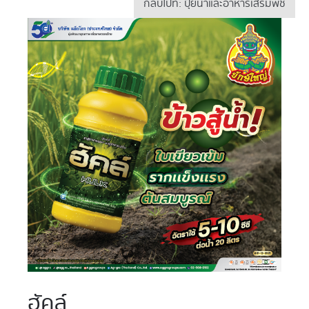
กลับไปที่: ปุ๋ยน้ำและอาหารเสริมพืช
ฮัคล์