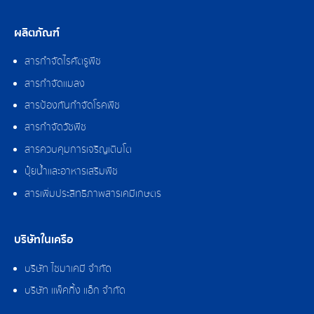
ผลิตภัณฑ์
สารกำจัดไรศัตรูพืช
สารกำจัดแมลง
สารป้องกันกำจัดโรคพืช
สารกำจัดวัชพืช
สารควบคุมการเจริญเติบโต
ปุ๋ยน้ำและอาหารเสริมพืช
สารเพิ่มประสิทธิภาพสารเคมีเกษตร
บริษัทในเครือ
บริษัท ไซมาเคมี จำกัด
บริษัท แพ็คกิ้ง แอ็ก จำกัด