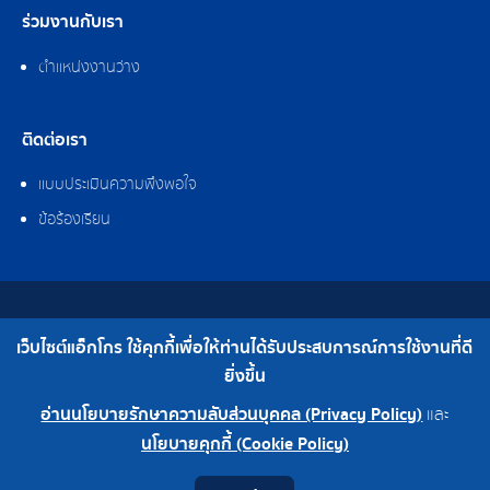
ร่วมงานกับเรา
ตำแหน่งงานว่าง
ติดต่อเรา
แบบประเมินความพึงพอใจ
ข้อร้องเรียน
สงวนลิขสิทธิ์ © 2562 บริษัท แอ็กโกร (ประเทศไทย) จำกัด
เว็บไซต์แอ็กโกร ใช้คุกกี้เพื่อให้ท่านได้รับประสบการณ์การใช้งานที่ดี
เบอร์โทร : 0-2308-2102 | โทรสาร : 0-2308-2487
ยิ่งขึ้น
อ่านนโยบายรักษาความลับส่วนบุคคล (Privacy Policy)
และ
0-2308-2102
โรงงาน 0-2324-0515-6
นโยบายคุกกี้ (Cookie Policy)
Contact
Youtube
LINE
Facebook
Instagram