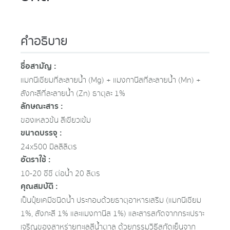
คำอธิบาย
ชื่อสามัญ :
แมกนีเซียมที่ละลายน้ำ (Mg) + แมงกานีสที่ละลายน้ำ (Mn) +
สังกะสีที่ละลายน้ำ (Zn) ธาตุละ 1%
ลักษณะสาร :
ของเหลวข้น สีเขียวเข้ม
ขนาดบรรจุ :
24x500 มิลลิลิตร
อัตราใช้ :
10-20 ซีซี ต่อน้ำ 20 ลิตร
คุณสมบัติ :
เป็นปุ๋ยเคมีชนิดน้ำ ประกอบด้วยธาตุอาหารเสริม (แมกนีเซียม
1%, สังกะสี 1% และแมงกานีส 1%) และสารสกัดจากกระเปราะ
เจริญของสาหร่ายทะเลสีน้ำตาล ด้วยกรรมวิธีสกัดเย็นจาก