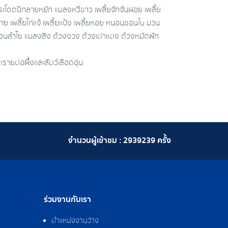
ระโดดปีกลายหยัก แมลงหวี่ขาว เพลี้ยจักจั่นฝอย เพลี้ย
ฝ้าย เพลี้ยไก่แจ้ เพลี้ยแป้ง เพลี้ยหอย หนอนชอนใบ มวน
มวนลำไย แมลงสิง ด้วงงวง ด้วงเต่าแตง ด้วงหมัดผัก
ตรายต่อผึ้งและสัตว์เลือดอุ่น
จำนวนผู้เข้าชม :
2939239
ครั้ง
ร่วมงานกับเรา
ตำแหน่งงานว่าง