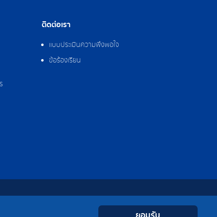
ติดต่อเรา
แบบประเมินความพึงพอใจ
ข้อร้องเรียน
ร
0-2308-2102
Contact
Youtube
LINE
Facebook
Instagram
 0-2324-0515-6
ยอมรับ