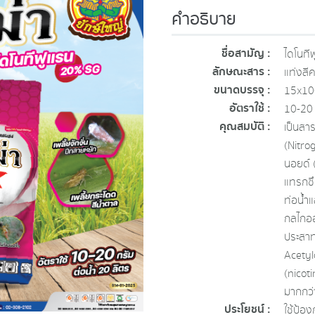
คำอธิบาย
ชื่อสามัญ :
ไดโนที
ลักษณะสาร :
แท่งสีค
ขนาดบรรจุ :
15x100
อัตราใช้ :
10-20 
คุณสมบัติ :
เป็นสา
(Nitrog
นอยด์ 
แทรกซึ
ท่อน้ำแ
กลไกออ
ประสาท
Acetylc
(nicot
มากกว่
ประโยชน์ :
ใช้ป้อง