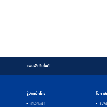
แผนผังเว็บไซต์
รู้จักแอ็กโกร
โอกาสท
เกี่ยวกับเรา
สมัค