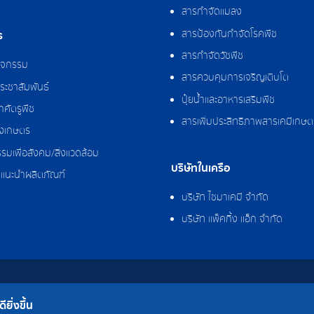
สารกำจัดแมลง
สารป้องกันกำจัดโรคพืช
ร
สารกำจัดวัชพืช
กิจกรรม
สารควบคุมการเจริญเติบโต
ระชาสัมพันธ์
ปุ๋ยน้ำและอาหารเสริมพืช
ศัตรูพืช
สารเพิ่มประสิทธิภาพสารเคมีเกษต
งเกษตร
รมเพื่อสังคม/สิ่งแวดล้อม
บริษัทในเครือ
แนะนำผลิตภัณฑ์
บริษัท ไซมาเคมี จำกัด
บริษัท แพ็คกิ้ง แอ็ก จำกัด
 จำกัด
ยิ่งขึ้น
โรงงาน