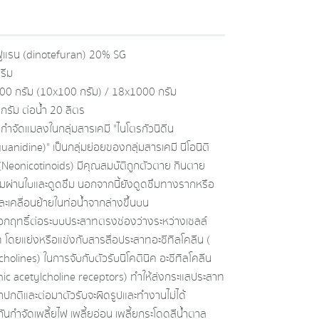
ฟูแรน (dinotefuran) 20% SG
รีม
0 กรัม (10x100 กรัม) / 18x1000 กรัม
กรัม ต่อน้ำ 20 ลิตร
รกำจัดแมลงในกลุ่มสารเคมี "ไนโตรกัวนิดีน
uanidine)" เป็นกลุ่มย่อยของกลุ่มสารเคมี นีโอนิติ
(Neonicotinoids) มีคุณสมบัติถูกตัวตาย กินตาย
มผ่านใบและดูดซึม นอกจากนี้ยังดูดซึมทางรากหรือ
ละเคลื่อนย้ายในท่อน้ำจากล่างขึ้นบน
กฤทธิ์ต่อระบบประสาทตรงช่องว่างระหว่างเซลล์
 โดยแย่งหรือแข่งกับสารสื่อประสาทอะซีทิลโคลีน (
holines) ในการจับกับตัวรับนิโคตินิค อะซีทิลโคลีน
inic acetylcholine receptors) ทำให้ส่งกระแสประสาท
าปกติและต่อมาตัวรับจะผิดรูปและทำงานไม่ได้
กันกำจัดเพลี้ยไฟ เพลี้ยอ่อน เพลี้ยกระโดดสีน้ำตาล