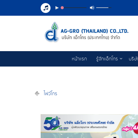
หน้าแรก
รู้จักแอ็กโกร
บริษ
ไฟว์โกร