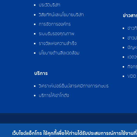
ประวัติบริษัท
วิสัยทัศน์และนโยบายบริษัท
ข่าวสา
การจัดการองค์กร
ข่าว
ระบบรับรองคุณภาพ
ข่าวป
รางวัลแห่งความสำเร็จ
ปัญหา
นโยบายด้านสิ่งแวดล้อม
แวดว
กิจกร
บริการ
VDO 
วิเคราะห์เปอร์เซ็นต์สารเคมีทางการเกษตร
บริการให้เช่าโกดัง
สงวนลิขสิทธิ์ © 2562 บริษัท แอ็กโกร (ประเทศไทย)
เว็บไซต์แอ็กโกร ใช้คุกกี้เพื่อให้ท่านได้รับประสบการณ์การใช้งานที่ดี