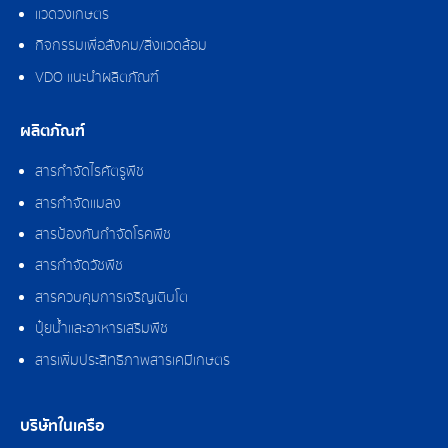
แวดวงเกษตร
กิจกรรมเพื่อสังคม/สิ่งแวดล้อม
VDO แนะนำผลิตภัณฑ์
ผลิตภัณฑ์
สารกำจัดไรศัตรูพืช
สารกำจัดแมลง
สารป้องกันกำจัดโรคพืช
สารกำจัดวัชพืช
สารควบคุมการเจริญเติบโต
ปุ๋ยน้ำและอาหารเสริมพืช
สารเพิ่มประสิทธิภาพสารเคมีเกษตร
บริษัทในเครือ