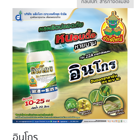
กลับไปที่: สารกำจัดแมลง
อินโกร