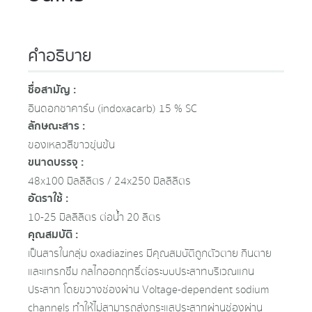
คำอธิบาย
ชื่อสามัญ :
อินดอกซาคาร์บ (indoxacarb) 15 % SC
ลักษณะสาร :
ของเหลวสีขาวขุ่นข้น
ขนาดบรรจุ :
48x100 มิลลิลิตร / 24x250 มิลลิลิตร
อัตราใช้ :
10-25 มิลลิลิตร ต่อน้ำ 20 ลิตร
คุณสมบัติ :
เป็นสารในกลุ่ม oxadiazines มีคุณสมบัติถูกตัวตาย กินตาย
และแทรกซึม กลไกออกฤทธิ์ต่อระบบประสาทบริเวณแกน
ประสาท โดยขวางช่องผ่าน Voltage-dependent sodium
channels ทำให้ไม่สามารถส่งกระแสประสาทผ่านช่องผ่าน