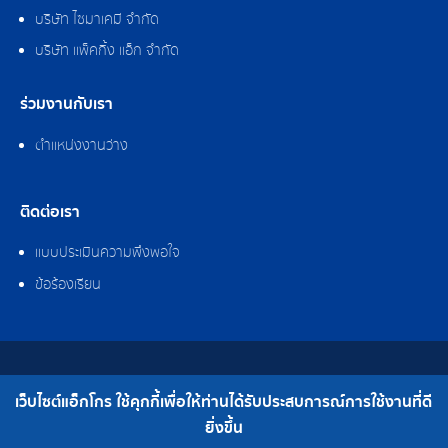
บริษัท ไซมาเคมี จำกัด
บริษัท แพ็คกิ้ง แอ็ก จำกัด
ร่วมงานกับเรา
ตำแหน่งงานว่าง
ติดต่อเรา
แบบประเมินความพึงพอใจ
ข้อร้องเรียน
สงวนลิขสิทธิ์ © 2562 บริษัท แอ็กโกร (ประเทศไทย) จำกัด
เว็บไซต์แอ็กโกร ใช้คุกกี้เพื่อให้ท่านได้รับประสบการณ์การใช้งานที่ดี
เบอร์โทร : 0-2308-2102 | โทรสาร : 0-2308-2487
ยิ่งขึ้น