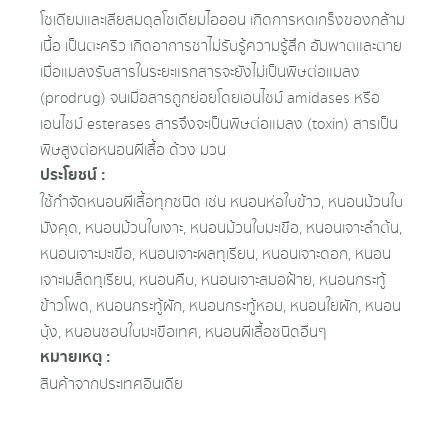
โซเดียมและเสียสมดุลโซเดียมไอออน เกิดการหดเกร็งของกล้าม
เนื้อ เป็นตะคริว เกิดอาการชาไม่รับรู้ความรู้สึก อัมพาตและตาย
เมื่อแมลงรับสารในระยะแรกสารจะยังไม่เป็นพิษต่อแมลง
(prodrug) จนเมื่อสารถูกย่อยโดยเอนไซม์ amidases หรือ
เอนไซม์ esterases สารจึงจะเป็นพิษต่อแมลง (toxin) สารเป็น
พิษสูงต่อหนอนผีเสื้อ ด้วง มวน
ประโยชน์ :
ใช้กําจัดหนอนผีเสื้อทุกชนิด เช่น หนอนห่อใบข้าว, หนอนม้วนใบ
มังคุด, หนอนม้วนใบเงาะ, หนอนม้วนใบมะเขือ, หนอนเจาะลําต้น,
หนอนเจาะมะเขือ, หนอนเจาะผลทุเรียน, หนอนเจาะดอก, หนอน
เจาะเมล็ดทุเรียน, หนอนคืบ, หนอนเจาะสมอฝ้าย, หนอนกระทู้
ข้าวโพด, หนอนกระทู้ผัก, หนอนกระทู้หอม, หนอนใยผัก, หนอน
บุ้ง, หนอนชอนใบมะเขือเทศ, หนอนผีเสื้อชนิดอื่นๆ
หมายเหตุ :
สินค้าจากประเทศอินเดีย