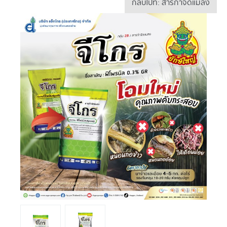
กลับไปที่: สารกำจัดแมลง