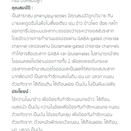
กรัม ต่อหลุมปลูก
คุณสมบัติ :
เป็นสารกลุ่ม phenylpyrazoles มีคุณสมบัติถูกตัวตาย กิน
ตายและดูดซึมในพืชใบเลี้ยงเดี่ยว เช่น ข้าว ข้าวโพด อ้อย กลไก
ออกฤทธิ์ต่อระบบประสาทตรงช่องว่างระหว่างเซลล์ประสาท
โดยขัดขวางการทำงานของช่องผ่าน GABA-gated chloride
channel และช่องผ่าน Glutamate-gated chloride channels
ทำให้สารสื่อประสาท GABA และ Glutamates ไม่สามารถนำส่ง
ไอออนคลอไรด์ผ่านช่องทางทั้ง 2 เพื่อลดละระดับกระแส
ประสาทและรักษาสมดุลไอออนและเป็นผลให้ส่งกระแสประสาท
มากผิดปกติ เป็นสารกำจัดแมลงในดิน เช่น มด ปลวก หนอน
ด้วงกัดราก ไส้เดือนดิน ไส้เดือนฝอย เป็นต้น ไม่เป็นพิษต่อพืช
ประโยชน์ :
ใช้หว่านในนาข้าว เพื่อป้องกันกําจัดหนอนกอข้าว, ไส้เดือน,
แมลงบั่ว เป็นต้น หว่านในอ้อยเพื่อป้องกันกําจัดหนอนกอ หนอน
ด้วงกัดราก เป็นต้น ใช้รองก้นหลุม เพื่อป้องกันกําจัดหนอน
ด้วงกัดราก, ด้วงหมัดผักระยะตัวหนอน, ไส้เดือนฝอย, ไส้เดือน,
มด, ปลวก เป็นต้น