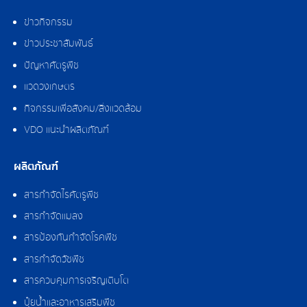
ข่าวกิจกรรม
ข่าวประชาสัมพันธ์
ปัญหาศัตรูพืช
แวดวงเกษตร
กิจกรรมเพื่อสังคม/สิ่งแวดล้อม
VDO แนะนำผลิตภัณฑ์
ผลิตภัณฑ์
สารกำจัดไรศัตรูพืช
สารกำจัดแมลง
สารป้องกันกำจัดโรคพืช
สารกำจัดวัชพืช
สารควบคุมการเจริญเติบโต
ปุ๋ยน้ำและอาหารเสริมพืช