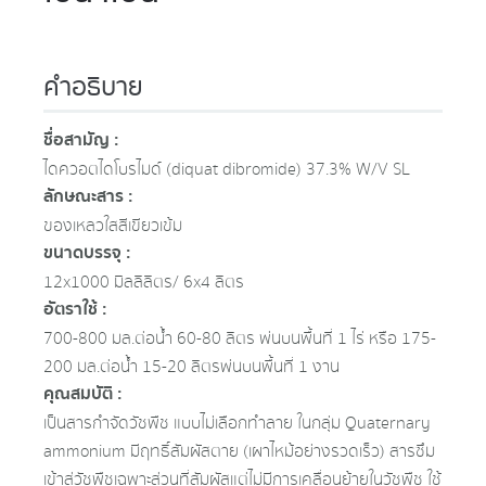
คำอธิบาย
ชื่อสามัญ :
ไดควอตไดโบรไมด์ (diquat dibromide) 37.3% W/V SL
ลักษณะสาร :
ของเหลวใสสีเขียวเข้ม
ขนาดบรรจุ :
12x1000 มิลลิลิตร / 6x4 ลิตร
อัตราใช้ :
700-800 มล.ต่อน้ำ 60-80 ลิตร พ่นบนพื้นที่ 1 ไร่ หรือ 175-
200 มล.ต่อน้ำ 15-20 ลิตรพ่นบนพื้นที่ 1 งาน
คุณสมบัติ :
เป็นสารกำจัดวัชพืช แบบไม่เลือกทำลาย ในกลุ่ม Quaternary
ammonium มีฤทธิ์สัมผัสตาย (เผาไหม้อย่างรวดเร็ว) สารซึม
เข้าสู่วัชพืชเฉพาะส่วนที่สัมผัสแต่ไม่มีการเคลื่อนย้ายในวัชพืช ใช้