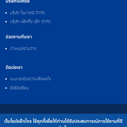
บริษัทในเครือ
บริษัท ไซมาเคมี จำกัด
บริษัท แพ็คกิ้ง แอ็ก จำกัด
ร่วมงานกับเรา
ตำแหน่งงานว่าง
ติดต่อเรา
แบบประเมินความพึงพอใจ
ข้อร้องเรียน
สงวนลิขสิทธิ์ © 2562 บริษัท แอ็กโกร (ประเทศไทย) จำกัด
เว็บไซต์แอ็กโกร ใช้คุกกี้เพื่อให้ท่านได้รับประสบการณ์การใช้งานที่ดี
เบอร์โทร : 0-2308-2102 | โทรสาร : 0-2308-2487