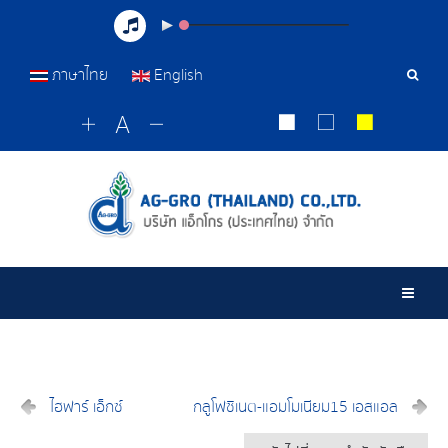
ภาษาไทย
English
เครื่อ
มือ
ค้นหา
Togg
ไฮฟาร์ เอ็กซ์
กลูโฟซิเนต-แอมโมเนียม15 เอสแอล