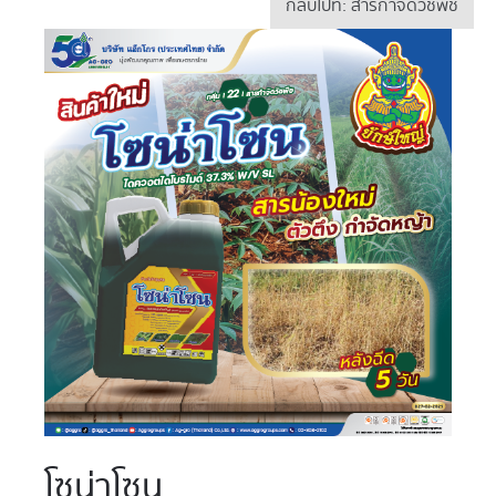
กลับไปที่: สารกำจัดวัชพืช
โซน่าโซน