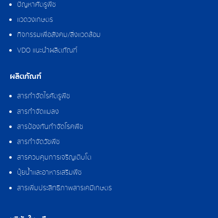
ปัญหาศัตรูพืช
แวดวงเกษตร
กิจกรรมเพื่อสังคม/สิ่งแวดล้อม
VDO แนะนำผลิตภัณฑ์
ผลิตภัณฑ์
สารกำจัดไรศัตรูพืช
สารกำจัดแมลง
สารป้องกันกำจัดโรคพืช
สารกำจัดวัชพืช
สารควบคุมการเจริญเติบโต
ปุ๋ยน้ำและอาหารเสริมพืช
สารเพิ่มประสิทธิภาพสารเคมีเกษตร