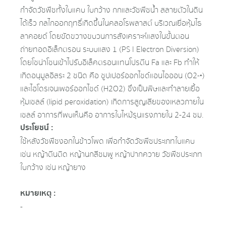
กำจัดวัชพืชทั้งใบแคบ ใบกว้าง กกและวัชพืชน้ำ สลายตัวในดิน
ได้เร็ว กลไกออกฤทธิ์เกิดขึ้นในคลอโรพลาสต์ บริเวณเยื่อหุ้มไธ
ลาคอยด์ โดยขัดขวางขบวนการสังเคราะห์แสงในขั้นตอน
ถ่ายทอดอิเล็กตรอน ระบบแสง 1 (PS I Electron Diversion)
โดยโซน่าโซนเข้าไปรับอิเล็คตรอนแทนโปรตีน Fa และ Fb ทำให้
เกิดอนุมูลอิสระ 2 ชนิด คือ ซูปเปอร์ออกไซด์แอนไอออน (O2-•)
และไฮโดรเจนเพอร์ออกไซด์ (H2O2) ซึ่งเป็นพิษและทำลายเยื้อ
หุ้มเซลล์ (lipid peroxidation) เกิดการสูญเสียของเหลวภายใน
เซลล์ อาการที่พบเห็นคือ อาการใบไหม้รุนแรงภายใน 2-24 ชม.
ประโยชน์ :
ใช้หลังวัชพืชงอกในข้าวโพด เพื่อกำจัดวัชพืชประเภทใบแคบ
เช่น หญ้าตีนติด หญ้านกสีชมพู หญ้าปากควาย วัชพืชประเภท
ใบกว้าง เช่น หญ้ายาง
หมายเหตุ :
-