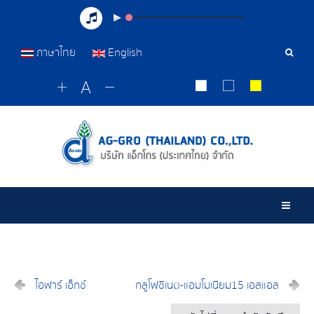
ภาษาไทย
English
เครื่อ
มือ
ค้นหา
Togg
ไฮฟาร์ เอ็กซ์
กลูโฟซิเนต-แอมโมเนียม15 เอสแอล