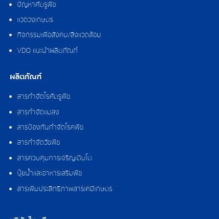
ปัญหาศัตรูพืช
แวดวงเกษตร
กิจกรรมเพื่อสังคม/สิ่งแวดล้อม
VDO แนะนำผลิตภัณฑ์
ผลิตภัณฑ์
สารกำจัดไรศัตรูพืช
สารกำจัดแมลง
สารป้องกันกำจัดโรคพืช
สารกำจัดวัชพืช
สารควบคุมการเจริญเติบโต
ปุ๋ยน้ำและอาหารเสริมพืช
สารเพิ่มประสิทธิภาพสารเคมีเกษตร