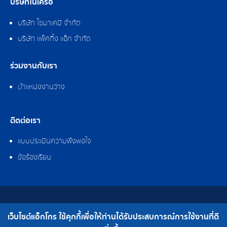
บริษัทในเครือ
บริษัท ไซมาเคมี จำกัด
บริษัท แพ็คกิ้ง แอ็ก จำกัด
ร่วมงานกับเรา
ตำแหน่งงานว่าง
ติดต่อเรา
แบบประเมินความพึงพอใจ
ข้อร้องเรียน
สงวนลิขสิทธิ์ © 2562 บริษัท แอ็กโกร (ประเทศไทย) จำกัด
เว็บไซต์แอ็กโกร ใช้คุกกี้เพื่อให้ท่านได้รับประสบการณ์การใช้งานที่ดี
เบอร์โทร : 0-2308-2102 | โทรสาร : 0-2308-2487