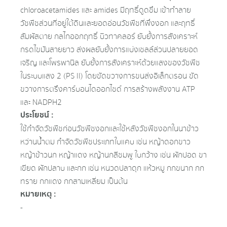
chloroacetamides และ amides มีฤทธิ์ดูดซึม เข้าทำลาย
วัชพืชส่วนที่อยู่ใต้ดินและยอดอ่อนวัชพืชที่พึ่งงอก และฤทธิ์
สัมผัสตาย กลไกออกฤทธิ์ บิวทาคลอร์ ยับยั้งการสังเคราะห์
กรดไขมันสายยาว ส่งผลยับยั้งการแบ่งเซลล์ส่วนปลายยอด
เจริญ และโพรพานิล ยับยั้งการสังเคราะห์ด้วยแสงของวัชพืช
ในระบบแสง 2 (PS II) โดยขัดขวางการขนส่งอิเล็กตรอน ขัด
ขวางการตรึงคาร์บอนไดออกไซด์ การสร้างพลังงาน ATP
และ NADPH2
ประโยชน์ :
ใช้กำจัดวัชพืชก่อนวัชพืชงอกและใช้หลังวัชพืชงอกในนาข้าว
หว่านน้ำตม กำจัดวัชพืชประเภทใบแคบ เช่น หญ้าดอกขาว
หญ้าข้าวนก หญ้าแดง หญ้านกสีชมพู ใบกว้าง เช่น ผักปอด ขา
เขียด ผักปลาบ และกก เช่น หนวดปลาดุก แห้วหมู กกขนาก กก
ทราย กกแดง กกสามเหลี่ยม เป็นต้น
หมายเหตุ :
-