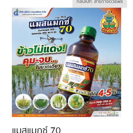
กลับไปที่: สารกำจัดวัชพืช
แมสแมกซ์ 70