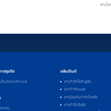
ผักเบี้
างธุรกิจ
ผลิตภัณฑ์
รเป็นตัวแทนจำหน่าย
สารกำจัดไรศัตรูพืช
สารกำจัดแมลง
สารป้องกันกำจัดโรคพืช
ร
สารกำจัดวัชพืช
กิจกรรม