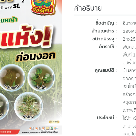
คำอธิบาย
ชื่อสามัญ :
อิมาซา
ลักษณะสาร :
ของเหล
ขนาดบรรจุ :
24x250
อัตราใช้ :
พ่นคลุม
พื้นที่
บนพื้นท
คุณสมบัติ :
เป็นสา
ออกฤทธ
เอนไซม
สร้างก
หยุดกา
สภาพดิ
ประโยชน์ :
ใช้สำหร
สามารถ
แคบ ใบ