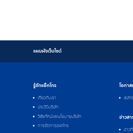
แผนผังเว็บไซต์
รู้จักแอ็กโกร
โอกาสท
เกี่ยวกับเรา
สมัค
ประวัติบริษัท
วิสัยทัศน์และนโยบายบริษัท
ข่าวสา
การจัดการองค์กร
ข่าว