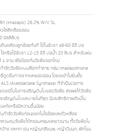
พิก (imazapic) 26.2% W/V SL
วใสสีเหลืองอ่อน
 มิลลิลิตร
ดินหลังปลูกอ้อยทันที ใช้ในอัตรา 48-60 ซีซี ต่อ
 1 ไร่ หรือใช้อัตรา 12-15 ซีซี ต่อน้ำ 20 ลิตร สำหรับพ่น
ี่ 1 งาน เพื่อป้องกันวัชพืชงอกใหม่
รกำจัดวัชพืชแบบเลือกทำลาย กลุ่ม Imadazolinone
ิ์ดูดซึมทางรากและยอดอ่อน โดยจะเข้าไปยับยั้ง
์ ALS (Acetolactate Synthase) ที่จำเป็นต่อการ
รดอะมิโนในการเจริญเติบโตของวัชพืช ส่งผลให้วัชพืช
รเจริญเติบโตและตายในที่สุด มีประสิทธิภาพดีแม้ใน
นแห้งหรือมีความชื้นน้อย
ับกำจัดวัชพืชก่อนงอกในไร่อ้อยและถั่วเหลือง
ควบคุมวัชพืชได้ครอบคลุมและยาวนาน ทั้งวัชพืชใบ
กว้าง และกก เช่น หญ้านกสีชมพู, หญ้าตีนนก, ผักโขม,