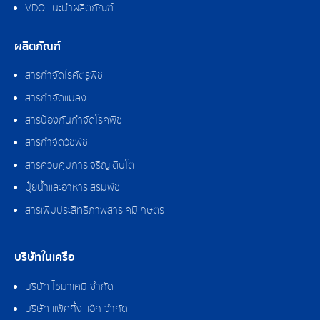
VDO แนะนำผลิตภัณฑ์
ผลิตภัณฑ์
สารกำจัดไรศัตรูพืช
สารกำจัดแมลง
สารป้องกันกำจัดโรคพืช
สารกำจัดวัชพืช
สารควบคุมการเจริญเติบโต
ปุ๋ยน้ำและอาหารเสริมพืช
สารเพิ่มประสิทธิภาพสารเคมีเกษตร
บริษัทในเครือ
บริษัท ไซมาเคมี จำกัด
บริษัท แพ็คกิ้ง แอ็ก จำกัด