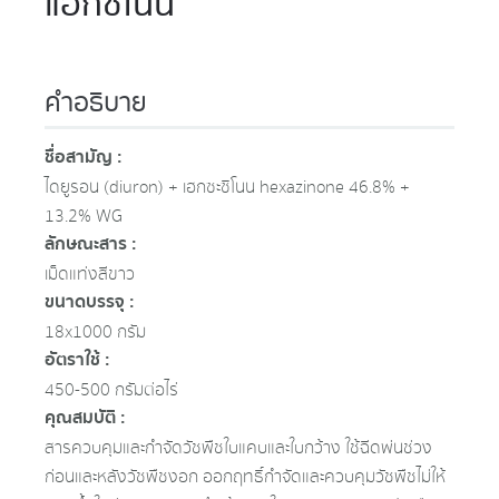
แอ็กซิโนน
คำอธิบาย
ชื่อสามัญ :
ไดยูรอน (diuron) + เฮกซะซิโนน hexazinone 46.8% +
13.2% WG
ลักษณะสาร :
เม็ดแท่งสีขาว
ขนาดบรรจุ :
18x1000 กรัม
อัตราใช้ :
450-500 กรัมต่อไร่
คุณสมบัติ :
สารควบคุมและกำจัดวัชพืชใบแคบและใบกว้าง ใช้ฉีดพ่นช่วง
ก่อนและหลังวัชพืชงอก ออกฤทธิ์กำจัดและควบคุมวัชพืชไม่ให้