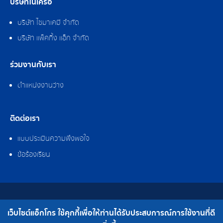
บริษัทในเครือ
บริษัท ไซมาเคมี จำกัด
บริษัท แพ็คกิ้ง แอ็ก จำกัด
ร่วมงานกับเรา
ตำแหน่งงานว่าง
ติดต่อเรา
แบบประเมินความพึงพอใจ
ข้อร้องเรียน
สงวนลิขสิทธิ์ © 2562 บริษัท แอ็กโกร (ประเทศไทย) จำกัด
เว็บไซต์แอ็กโกร ใช้คุกกี้เพื่อให้ท่านได้รับประสบการณ์การใช้งานที่ดี
เบอร์โทร : 0-2308-2102 | โทรสาร : 0-2308-2487