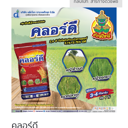
กลับไปที่: สารกำจัดวัชพืช
คลอร์ดี