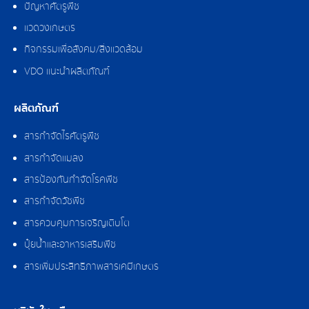
ปัญหาศัตรูพืช
แวดวงเกษตร
กิจกรรมเพื่อสังคม/สิ่งแวดล้อม
VDO แนะนำผลิตภัณฑ์
ผลิตภัณฑ์
สารกำจัดไรศัตรูพืช
สารกำจัดแมลง
สารป้องกันกำจัดโรคพืช
สารกำจัดวัชพืช
สารควบคุมการเจริญเติบโต
ปุ๋ยน้ำและอาหารเสริมพืช
สารเพิ่มประสิทธิภาพสารเคมีเกษตร