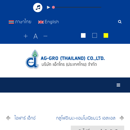
ภาษาไทย
English
เครื่อ
มือ
ค้นหา
Togg
ไฮฟาร์ เอ็กซ์
กลูโฟซิเนต-แอมโมเนียม15 เอสแอล