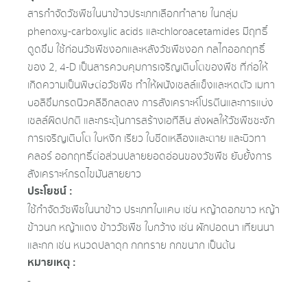
สารกำจัดวัชพืชในนาข้าวประเภทเลือกทำลาย ในกลุ่ม
phenoxy-carboxylic acids และchloroacetamides มีฤทธิ์
ดูดซึม ใช้ก่อนวัชพืชงอกและหลังวัชพืชงอก กลไกออกฤทธิ์
ของ 2, 4-D เป็นสารควบคุมการเจริญเติบโตของพืช ที่ก่อให้
เกิดความเป็นพิษต่อวัชพืช ทำให้ผนังเซลล์แข็งและหดตัว เมทา
บอลิซึมกรดนิวคลีอิกลดลง การสังเคราะห์โปรตีนและการแบ่ง
เซลล์ผิดปกติ และกระตุ้นการสร้างเอทีลีน ส่งผลให้วัชพืชชะงัก
การเจริญเติบโต ใบหงิก เรียว ใบซีดเหลืองและตาย และบิวทา
คลอร์ ออกฤทธิ์ต่อส่วนปลายยอดอ่อนของวัชพืช ยับยั้งการ
สังเคราะห์กรดไขมันสายยาว
ประโยชน์ :
ใช้กำจัดวัชพืชในนาข้าว ประเภทใบแคบ เช่น หญ้าดอกขาว หญ้า
ข้าวนก หญ้าแดง ข้าววัชพืช ใบกว้าง เช่น ผักปอดนา เทียนนา
และกก เช่น หนวดปลาดุก กกทราย กกขนาก เป็นต้น
หมายเหตุ :
-