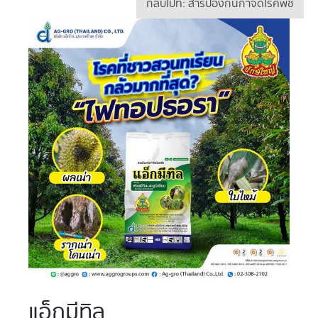
กลับไปที่: สารป้องกันกำจัดโรคพืช
แอ็กมีทิล