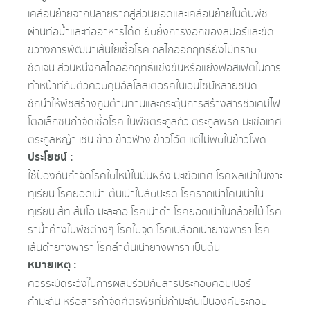
เคลื่อนย้ายจากปลายรากสู่ส่วนยอดและเคลื่อนย้ายในต้นพืช
ผ่านท่อน้ำและท่ออาหารได้ดี ยับยั้งการงอกของสปอร์และขัด
ขวางการพัฒนาเส้นใยเชื้อโรค กลไกออกฤทธิ์ยังไม่ทราบ
ชัดเจน ส่วนหนึ่งกลไกออกฤทธิ์แข่งขันหรือแย่งฟอสเฟตในการ
ทำหน้าที่กับตัวควบคุมอัลโลสเตอริคในเอนไซม์หลายชนิด
ชักนำให้พืชสร้างภูมิต้านทานและกระตุ้นการสร้างสารชีวเคมีไฟ
โตอเล็กซินกำจัดเชื้อโรค ในพืชตระกูลถั่ว ตระกูลพริก-มะเขือเทศ
ตระกูลหญ้า เช่น ข้าว ข้าวฟ่าง ข้าวโอ๊ต แต่ไม่พบในข้าวโพด
ประโยชน์ :
ใช้ป้องกันกำจัดโรคใบไหม้ในมันฝรั่ง มะเขือเทศ โรคผลเน่าในเงาะ
ทุเรียน โรคยอดเน่า-ต้นเน่าในสับปะรด โรครากเน่าโคนเน่าใน
ทุเรียน ส้ท ส้มโอ มะละกอ โรคเน่าดำ โรคยอดเน่าในกล้วยไม้ โรค
ราน้ำค้างในพืชต่างๆ โรคใบจุด โรคเปลือกเน่ายางพารา โรค
เส้นดำยางพารา โรคลำต้นเน่ายางพารา เป็นต้น
หมายเหตุ :
ควรระมัดระวังในการผสมร่วมกับสารประกอบคอปเปอร์
กำมะถัน หรือสารกำจัดศัตรพืชที่มีกำมะถันเป็นองค์ประกอบ