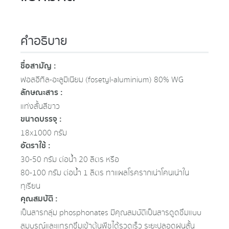
คำอธิบาย
ชื่อสามัญ :
ฟอสอีทิล-อะลูมิเนียม (fosetyl-aluminium) 80% WG
ลักษณะสาร :
แท่งสั้นสีขาว
ขนาดบรรจุ :
18x1000 กรัม
อัตราใช้ :
30-50 กรัม ต่อน้ำ 20 ลิตร หรือ
80-100 กรัม ต่อน้ำ 1 ลิตร ทาแผลโรครากเน่าโคนเน่าใน
ทุเรียน
คุณสมบัติ :
เป็นสารกลุ่ม phosphonates มีคุณสมบัติเป็นสารดูดซึมแบบ
สมบูรณ์และแทรกซึมเข้าต้นพืชได้รวดเร็ว ระยะปลอดฝนสั้น