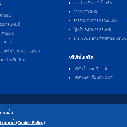
สารป้องกันกำจัดโรคพืช
ร
สารกำจัดวัชพืช
กิจกรรม
สารควบคุมการเจริญเติบโต
ระชาสัมพันธ์
ปุ๋ยน้ำและอาหารเสริมพืช
ศัตรูพืช
สารเพิ่มประสิทธิภาพสารเคมีเกษต
งเกษตร
รมเพื่อสังคม/สิ่งแวดล้อม
บริษัทในเครือ
แนะนำผลิตภัณฑ์
บริษัท ไซมาเคมี จำกัด
บริษัท แพ็คกิ้ง แอ็ก จำกัด
 จำกัด
ยิ่งขึ้น
โรงงาน
ายคุกกี้ (Cookie Policy)