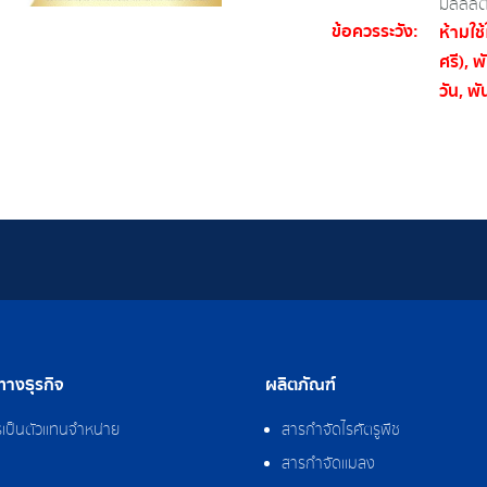
มิลลิลิ
ข้อควรระวัง :
ห้ามใช
ศรี), พ
วัน, พั
างธุรกิจ
ผลิตภัณฑ์
รเป็นตัวแทนจำหน่าย
สารกำจัดไรศัตรูพืช
สารกำจัดแมลง