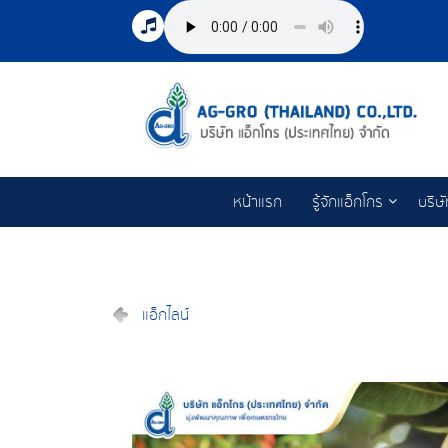
หน้าแรก
รู้จักแอ็กโกร
บริษ
แอ็กไลน์