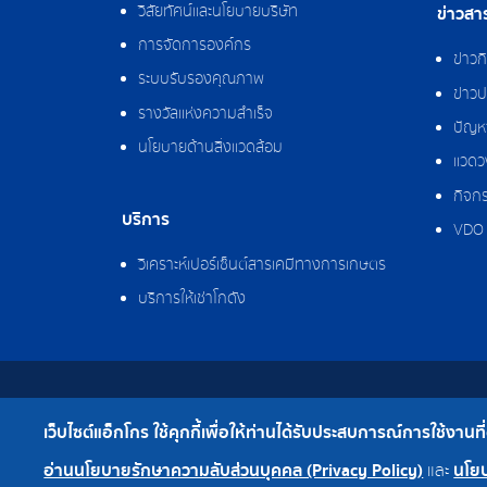
วิสัยทัศน์และนโยบายบริษัท
ข่าวสา
การจัดการองค์กร
ข่าว
ระบบรับรองคุณภาพ
ข่าวป
รางวัลแห่งความสำเร็จ
ปัญหา
นโยบายด้านสิ่งแวดล้อม
แวดว
กิจกร
บริการ
VDO 
วิเคราะห์เปอร์เซ็นต์สารเคมีทางการเกษตร
บริการให้เช่าโกดัง
สงวนลิขสิทธิ์ © 2562 บริษัท แอ็กโกร (ประเทศไทย)
เว็บไซต์แอ็กโกร ใช้คุกกี้เพื่อให้ท่านได้รับประสบการณ์การใช้งานที่ดี
เบอร์โทร : 0-2308-2102 | โทรสาร : 0-2308-2487
อ่านนโยบายรักษาความลับส่วนบุคคล (Privacy Policy)
นโยบ
และ