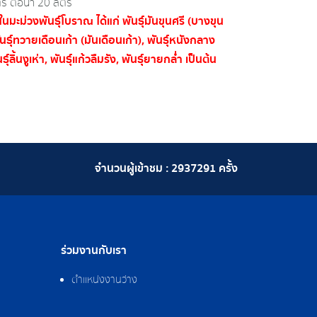
ตร ต่อน้ำ 20 ลิตร
้ในมะม่วงพันธุ์โบราณ ได้แก่ พันธุ์มันขุนศรี (บางขุน
ันธุ์ทวายเดือนเก้า (มันเดือนเก้า), พันธุ์หนังกลาง
นธุ์ลิ้นงูเห่า, พันธุ์แก้วลืมรัง, พันธุ์ยายกล่ำ เป็นต้น
จำนวนผู้เข้าชม :
2937291
ครั้ง
ร่วมงานกับเรา
ตำแหน่งงานว่าง