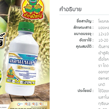
คำอธิบาย
ชื่อสามัญ :
โพรคล
ลักษณะสาร :
ของเหล
ขนาดบรรจุ :
12x100
อัตราใช้ :
10-20 
คุณสมบัติ :
เป็นสา
เข้าสู่
เชื้อโ
รา โดด
ออกฤท
demeth
ปกติ
ประโยชน์ :
ใช้ป้อ
เมลาโน
ทุเรียน