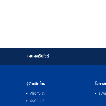
แผนผังเว็บไซต์
รู้จักแอ็กโกร
โอกาสท
เกี่ยวกับเรา
สมัค
ประวัติบริษัท