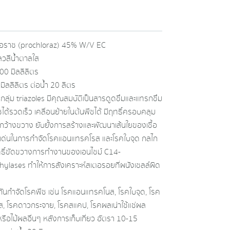
อราซ (prochloraz) 45% W/V EC
วสีน้ำตาลใส
0 มิลลิลิตร
มิลลิลิตร ต่อน้ำ 20 ลิตร
รกลุ่ม triazoles มีคุณสมบัติเป็นสารดูดซึมและแทรกซึม
พืชได้รวดเร็ว เคลื่อนย้ายในต้นพืชได้ มีฤทธิ์ครอบคลุม
รคกว้างขวาง ยับยั้งการสร้างและพัฒนาเส้นใยของเชื้อ
เด่นในการกำจัดโรคแอนแทรคโรส และโรคใบจุด กลไก
ธิ์ขัดขวางการทำงานของเอนไซม์ C14-
ylases ทำให้การสังเคราะห์สเตอรอยที่ผนังเซลล์ผิด
งกันกําจัดโรคพืช เช่น โรคแอนแทรคโนส, โรคใบจุด, โรค
ส, โรคดาวกระจาย, โรคสแคป, โรคผลเน่าใช้แช่ผล
หรือไม้ผลอื่นๆ หลังการเก็บเกี่ยว อัตรา 10-15