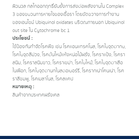
ผิวนวล กลไกออกฤทธิ์ยับยั้งการส่งต่อพลังงานใน Complex
3 ของขบวนการหายใจของเชื้อรา โดยขัดขวางการทำงาน
ของเอนไซม์ Ubiquinol oxidates บริเวณภายนอก Ubiquinol
out site ใน Cytochrome bc 1
ประโยชน์ :
ใช้ป้องกันกําจัดโรคพืช เช่น โรคแอนแทรคโนส, โรคใบจุดตากบ,
โรคใบจุดสีม่วง, โรคต้นไหม้แห้งหน่อไม้ฝรั่ง, โรคราแป้ง, โรครา
สนิม, โรคราสนิมขาว, โรคราเขม่า, โรคใบไหม้, โรคใบจุดตาเสือ
ในเผือก, โรคใบจุดตานกในสตอเบอร์รี่, โรครากเน่าโคนเน่า, โรค
ราสีชมพู, โรคเมลาโนส, โรคสแคป
หมายเหตุ :
สินค้าจากประเทศฝรั่งเศส