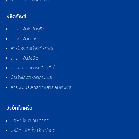
ผลิตภัณฑ์
สารกำจัดไรศัตรูพืช
สารกำจัดแมลง
สารป้องกันกำจัดโรคพืช
สารกำจัดวัชพืช
สารควบคุมการเจริญเติบโต
ปุ๋ยน้ำและอาหารเสริมพืช
สารเพิ่มประสิทธิภาพสารเคมีเกษตร
บริษัทในเครือ
บริษัท ไซมาเคมี จำกัด
บริษัท แพ็คกิ้ง แอ็ก จำกัด