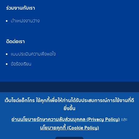
ร่วมงานกับเรา
ตำแหน่งงานว่าง
ติดต่อเรา
แบบประเมินความพึงพอใจ
ข้อร้องเรียน
สงวนลิขสิทธิ์ © 2562 บริษัท แอ็กโกร (ประเทศไทย) จำกัด
เว็บไซต์แอ็กโกร ใช้คุกกี้เพื่อให้ท่านได้รับประสบการณ์การใช้งานที่ดี
เบอร์โทร : 0-2308-2102 | โทรสาร : 0-2308-2487
ยิ่งขึ้น
อ่านนโยบายรักษาความลับส่วนบุคคล (Privacy Policy)
และ
0-2308-2102
โรงงาน 0-2324-0515-6
นโยบายคุกกี้ (Cookie Policy)