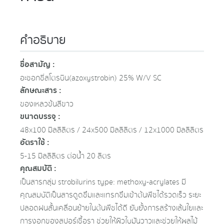
คำอธิบาย
ชื่อสามัญ :
อะซอกซี่สโตรบิน (azoxystrobin) 25% W/V SC
ลักษณะสาร :
ของเหลวข้นสีขาว
ขนาดบรรจุ :
48x100 มิลลิลิตร / 24x500 มิลลิลิตร / 12x1000 มิลลิลิตร
อัตราใช้ :
5-15 มิลลิลิตร ต่อน้ำ 20 ลิตร
คุณสมบัติ :
เป็นสารกลุ่ม strobilurins type: methoxy-acrylates มี
คุณสมบัติเป็นสารดูดซึมและแทรกซึมเข้าต้นพืชได้รวดเร็ว ระยะ
ปลอดฝนสั้นเคลื่อนย้ายในต้นพืชได้ดี ยับยั้งการสร้างเส้นใยและ
การงอกของสปอร์เชื้อรา ช่วยให้ผิวใบมันวาวและช่วยให้ผลไม้