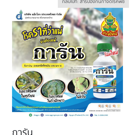
กลับไปที่: สารป้องกันกำจัดโรคพืช
การัน