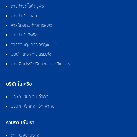
สารกำจัดไรศัตรูพืช
สารกำจัดแมลง
สารป้องกันกำจัดโรคพืช
สารกำจัดวัชพืช
สารควบคุมการเจริญเติบโต
ปุ๋ยน้ำและอาหารเสริมพืช
สารเพิ่มประสิทธิภาพสารเคมีเกษตร
บริษัทในเครือ
บริษัท ไซมาเคมี จำกัด
บริษัท แพ็คกิ้ง แอ็ก จำกัด
ร่วมงานกับเรา
ตำแหน่งงานว่าง