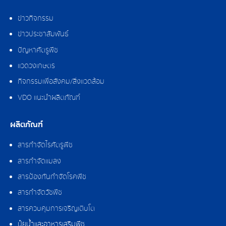
ข่าวกิจกรรม
ข่าวประชาสัมพันธ์
ปัญหาศัตรูพืช
แวดวงเกษตร
กิจกรรมเพื่อสังคม/สิ่งแวดล้อม
VDO แนะนำผลิตภัณฑ์
ผลิตภัณฑ์
สารกำจัดไรศัตรูพืช
สารกำจัดแมลง
สารป้องกันกำจัดโรคพืช
สารกำจัดวัชพืช
สารควบคุมการเจริญเติบโต
ปุ๋ยน้ำและอาหารเสริมพืช