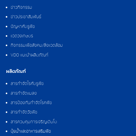
ข่าวกิจกรรม
ข่าวประชาสัมพันธ์
ปัญหาศัตรูพืช
แวดวงเกษตร
กิจกรรมเพื่อสังคม/สิ่งแวดล้อม
VDO แนะนำผลิตภัณฑ์
ผลิตภัณฑ์
สารกำจัดไรศัตรูพืช
สารกำจัดแมลง
สารป้องกันกำจัดโรคพืช
สารกำจัดวัชพืช
สารควบคุมการเจริญเติบโต
ปุ๋ยน้ำและอาหารเสริมพืช