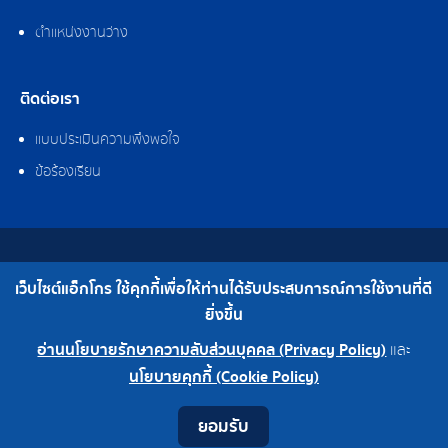
ตำแหน่งงานว่าง
ติดต่อเรา
แบบประเมินความพึงพอใจ
ข้อร้องเรียน
สงวนลิขสิทธิ์ © 2562 บริษัท แอ็กโกร (ประเทศไทย) จำกัด
เว็บไซต์แอ็กโกร ใช้คุกกี้เพื่อให้ท่านได้รับประสบการณ์การใช้งานที่ดี
เบอร์โทร : 0-2308-2102 | โทรสาร : 0-2308-2487
ยิ่งขึ้น
อ่านนโยบายรักษาความลับส่วนบุคคล (Privacy Policy)
และ
0-2308-2102
โรงงาน 0-2324-0515-6
นโยบายคุกกี้ (Cookie Policy)
Contact
Youtube
LINE
Facebook
Instagram
ยอมรับ