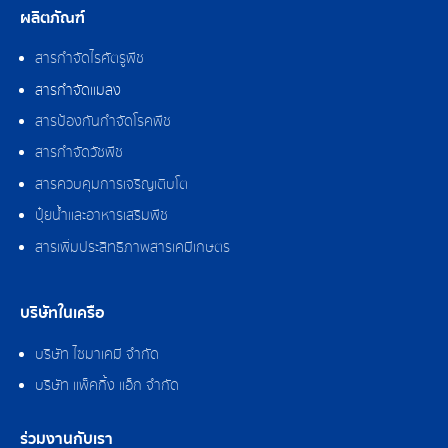
ผลิตภัณฑ์
สารกำจัดไรศัตรูพืช
สารกำจัดแมลง
สารป้องกันกำจัดโรคพืช
สารกำจัดวัชพืช
สารควบคุมการเจริญเติบโต
ปุ๋ยน้ำและอาหารเสริมพืช
สารเพิ่มประสิทธิภาพสารเคมีเกษตร
บริษัทในเครือ
บริษัท ไซมาเคมี จำกัด
บริษัท แพ็คกิ้ง แอ็ก จำกัด
ร่วมงานกับเรา