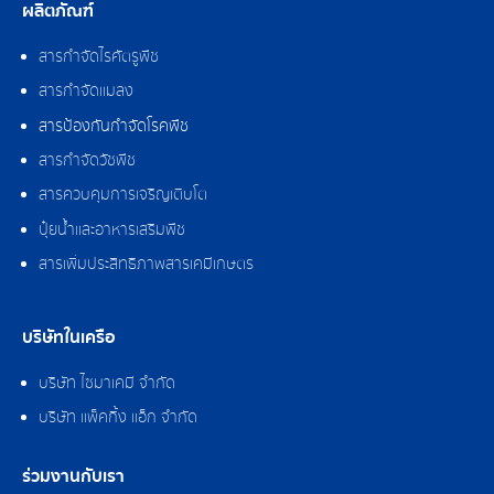
ผลิตภัณฑ์
สารกำจัดไรศัตรูพืช
สารกำจัดแมลง
สารป้องกันกำจัดโรคพืช
สารกำจัดวัชพืช
สารควบคุมการเจริญเติบโต
ปุ๋ยน้ำและอาหารเสริมพืช
สารเพิ่มประสิทธิภาพสารเคมีเกษตร
บริษัทในเครือ
บริษัท ไซมาเคมี จำกัด
บริษัท แพ็คกิ้ง แอ็ก จำกัด
ร่วมงานกับเรา