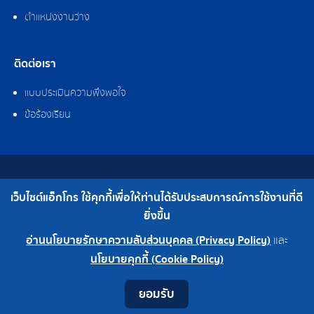
ตำแหน่งงานว่าง
ติดต่อเรา
แบบประเมินความพึงพอใจ
ข้อร้องเรียน
สงวนลิขสิทธิ์ © 2562 บริษัท แอ็กโกร (ประเทศไทย) จำกัด
เว็บไซต์แอ็กโกร ใช้คุกกี้เพื่อให้ท่านได้รับประสบการณ์การใช้งานที่ดี
เบอร์โทร : 0-2308-2102 | โทรสาร : 0-2308-2487
ยิ่งขึ้น
อ่านนโยบายรักษาความลับส่วนบุคคล (Privacy Policy)
และ
0-2308-2102
โรงงาน 0-2324-0515-6
นโยบายคุกกี้ (Cookie Policy)
Contact
Youtube
LINE
Facebook
Instagram
ยอมรับ