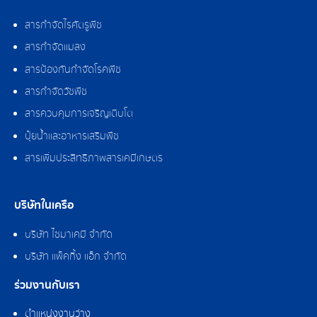
สารกำจัดไรศัตรูพืช
สารกำจัดแมลง
สารป้องกันกำจัดโรคพืช
สารกำจัดวัชพืช
สารควบคุมการเจริญเติบโต
ปุ๋ยน้ำและอาหารเสริมพืช
สารเพิ่มประสิทธิภาพสารเคมีเกษตร
บริษัทในเครือ
บริษัท ไซมาเคมี จำกัด
บริษัท แพ็คกิ้ง แอ็ก จำกัด
ร่วมงานกับเรา
ตำแหน่งงานว่าง