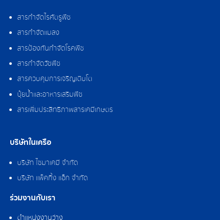
สารกำจัดไรศัตรูพืช
สารกำจัดแมลง
สารป้องกันกำจัดโรคพืช
สารกำจัดวัชพืช
สารควบคุมการเจริญเติบโต
ปุ๋ยน้ำและอาหารเสริมพืช
สารเพิ่มประสิทธิภาพสารเคมีเกษตร
บริษัทในเครือ
บริษัท ไซมาเคมี จำกัด
บริษัท แพ็คกิ้ง แอ็ก จำกัด
ร่วมงานกับเรา
ตำแหน่งงานว่าง