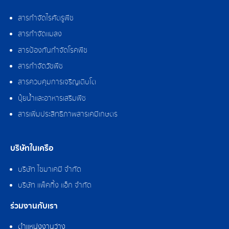
สารกำจัดไรศัตรูพืช
สารกำจัดแมลง
สารป้องกันกำจัดโรคพืช
สารกำจัดวัชพืช
สารควบคุมการเจริญเติบโต
ปุ๋ยน้ำและอาหารเสริมพืช
สารเพิ่มประสิทธิภาพสารเคมีเกษตร
บริษัทในเครือ
บริษัท ไซมาเคมี จำกัด
บริษัท แพ็คกิ้ง แอ็ก จำกัด
ร่วมงานกับเรา
ตำแหน่งงานว่าง