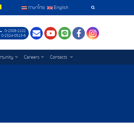
ภาษาไทย
English
Search
Tools
0-2308-2102
Contact
Youtube
LINE
Facebook
Instagram
 0-2324-0515-6
rtunity
Careers
Contacts