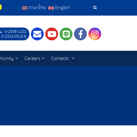
ภาษาไทย
English
Search
Tools
0-2308-2102
Contact
Youtube
LINE
Facebook
Instagram
 0-2324-0515-6
rtunity
Careers
Contacts