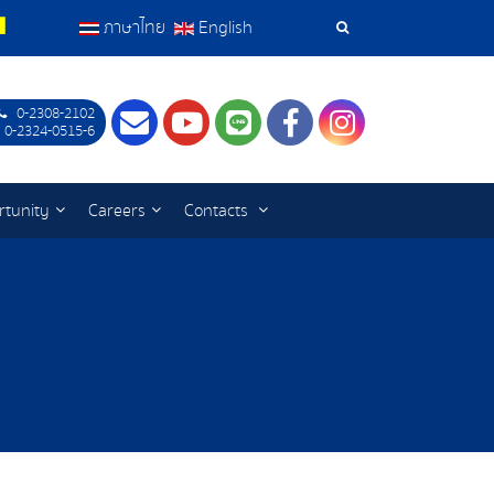
ภาษาไทย
English
Search
Tools
0-2308-2102
Contact
Youtube
LINE
Facebook
Instagram
 0-2324-0515-6
rtunity
Careers
Contacts