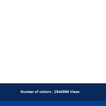
Number of visitors :
2940996
Views