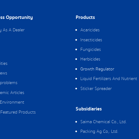
ss Opportunity
Products
y As A Dealer
Acaricides
Insecticides
Fungicides
Herbicides
ities
Growth Regulator
ews
Liquid Fertilizers And Nutrient
 problems
Sticker Spreader
emic Articles
Environment
Subsidiaries
Featured Products
Saima Chemical Co., Ltd.
Packing Ag Co,. Ltd.