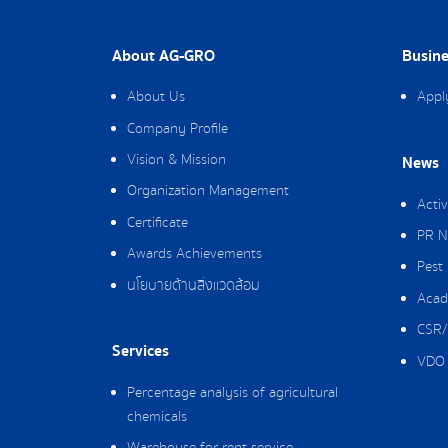
About AG-GRO
Busine
About Us
Appl
Company Profile
Vision & Mission
News
Organization Management
Activ
Certificate
PR N
Awards Achievements
Pest
นโยบายด้านสิ่งแวดล้อม
Acad
CSR/
Services
VDO 
Percentage analysis of agricultural
chemicals