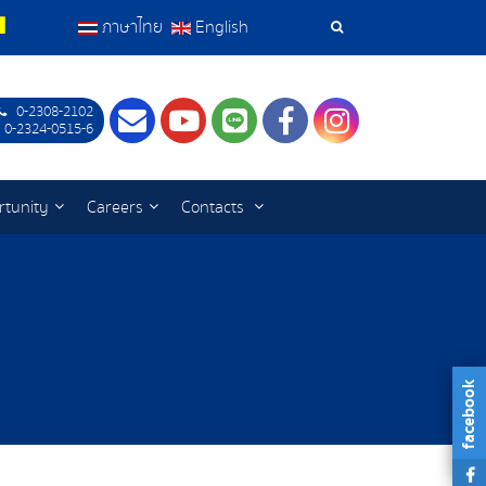
ภาษาไทย
English
Search
Tools
0-2308-2102
Contact
Youtube
LINE
Facebook
Instagram
 0-2324-0515-6
rtunity
Careers
Contacts
facebook