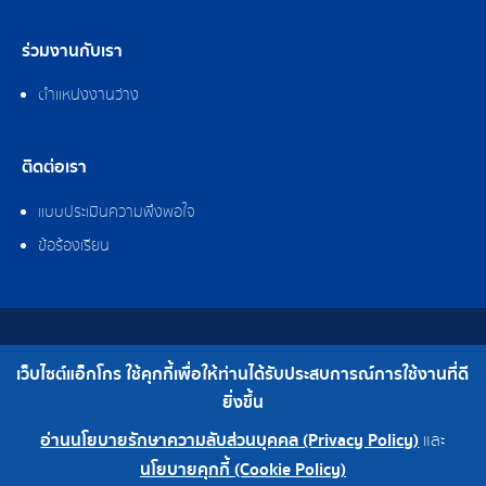
ร่วมงานกับเรา
ตำแหน่งงานว่าง
ติดต่อเรา
แบบประเมินความพึงพอใจ
ข้อร้องเรียน
สงวนลิขสิทธิ์ © 2562 บริษัท แอ็กโกร (ประเทศไทย) จำกัด
เว็บไซต์แอ็กโกร ใช้คุกกี้เพื่อให้ท่านได้รับประสบการณ์การใช้งานที่ดี
เบอร์โทร : 0-2308-2102 | โทรสาร : 0-2308-2487
ยิ่งขึ้น
อ่านนโยบายรักษาความลับส่วนบุคคล (Privacy Policy)
และ
0-2308-2102
โรงงาน 0-2324-0515-6
นโยบายคุกกี้ (Cookie Policy)