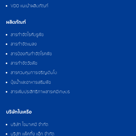
VDO แนะนำผลิตภัณฑ์
ผลิตภัณฑ์
สารกำจัดไรศัตรูพืช
สารกำจัดแมลง
สารป้องกันกำจัดโรคพืช
สารกำจัดวัชพืช
สารควบคุมการเจริญเติบโต
ปุ๋ยน้ำและอาหารเสริมพืช
สารเพิ่มประสิทธิภาพสารเคมีเกษตร
บริษัทในเครือ
บริษัท ไซมาเคมี จำกัด
บริษัท แพ็คกิ้ง แอ็ก จำกัด