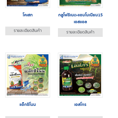
โคเสท
กลูโฟซิเนต-แอมโมเนียม15
เอสแอล
รายละเอียดสินค้า
รายละเอียดสินค้า
แอ็กซิโนน
เอสโกร