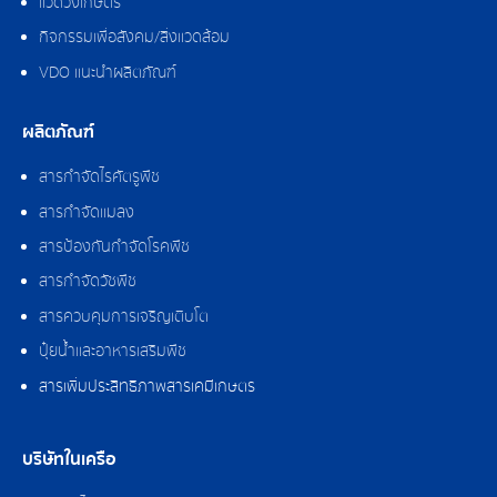
แวดวงเกษตร
กิจกรรมเพื่อสังคม/สิ่งแวดล้อม
VDO แนะนำผลิตภัณฑ์
ผลิตภัณฑ์
สารกำจัดไรศัตรูพืช
สารกำจัดแมลง
สารป้องกันกำจัดโรคพืช
สารกำจัดวัชพืช
สารควบคุมการเจริญเติบโต
ปุ๋ยน้ำและอาหารเสริมพืช
สารเพิ่มประสิทธิภาพสารเคมีเกษตร
บริษัทในเครือ