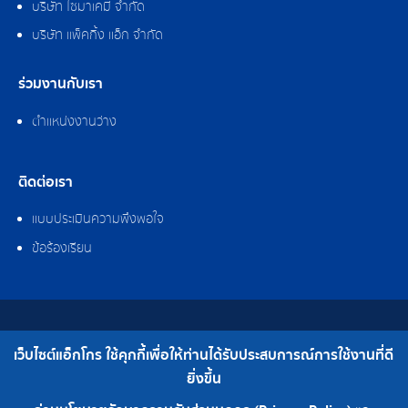
บริษัท ไซมาเคมี จำกัด
บริษัท แพ็คกิ้ง แอ็ก จำกัด
ร่วมงานกับเรา
ตำแหน่งงานว่าง
ติดต่อเรา
แบบประเมินความพึงพอใจ
ข้อร้องเรียน
สงวนลิขสิทธิ์ © 2562 บริษัท แอ็กโกร (ประเทศไทย) จำกัด
เว็บไซต์แอ็กโกร ใช้คุกกี้เพื่อให้ท่านได้รับประสบการณ์การใช้งานที่ดี
เบอร์โทร : 0-2308-2102 | โทรสาร : 0-2308-2487
ยิ่งขึ้น