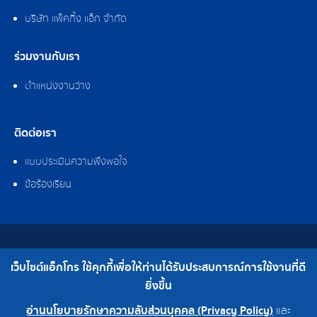
บริษัท แพ็คกิ้ง แอ็ก จำกัด
ร่วมงานกับเรา
ตำแหน่งงานว่าง
ติดต่อเรา
แบบประเมินความพึงพอใจ
ข้อร้องเรียน
สงวนลิขสิทธิ์ © 2562 บริษัท แอ็กโกร (ประเทศไทย) จำกัด
เว็บไซต์แอ็กโกร ใช้คุกกี้เพื่อให้ท่านได้รับประสบการณ์การใช้งานที่ดี
เบอร์โทร : 0-2308-2102 | โทรสาร : 0-2308-2487
ยิ่งขึ้น
อ่านนโยบายรักษาความลับส่วนบุคคล (Privacy Policy)
และ
0-2308-2102