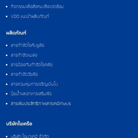
กิจกรรมเพื่อสังคม/สิ่งแวดล้อม
VDO แนะนำผลิตภัณฑ์
ผลิตภัณฑ์
สารกำจัดไรศัตรูพืช
สารกำจัดแมลง
สารป้องกันกำจัดโรคพืช
สารกำจัดวัชพืช
สารควบคุมการเจริญเติบโต
ปุ๋ยน้ำและอาหารเสริมพืช
สารเพิ่มประสิทธิภาพสารเคมีเกษตร
บริษัทในเครือ
บริษัท ไซมาเคมี จำกัด