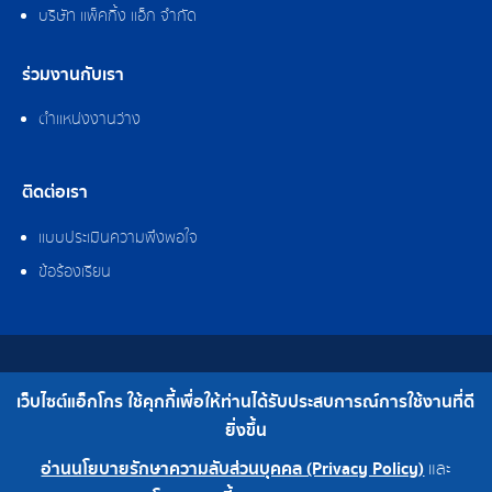
บริษัท แพ็คกิ้ง แอ็ก จำกัด
ร่วมงานกับเรา
ตำแหน่งงานว่าง
ติดต่อเรา
แบบประเมินความพึงพอใจ
ข้อร้องเรียน
สงวนลิขสิทธิ์ © 2562 บริษัท แอ็กโกร (ประเทศไทย) จำกัด
เว็บไซต์แอ็กโกร ใช้คุกกี้เพื่อให้ท่านได้รับประสบการณ์การใช้งานที่ดี
เบอร์โทร : 0-2308-2102 | โทรสาร : 0-2308-2487
ยิ่งขึ้น
อ่านนโยบายรักษาความลับส่วนบุคคล (Privacy Policy)
และ
0-2308-2102
โรงงาน 0-2324-0515-6