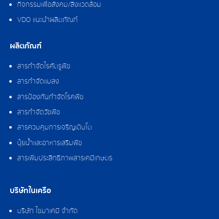
กิจกรรมเพื่อสังคม/สิ่งแวดล้อม
VDO แนะนำผลิตภัณฑ์
ผลิตภัณฑ์
สารกำจัดไรศัตรูพืช
สารกำจัดแมลง
สารป้องกันกำจัดโรคพืช
สารกำจัดวัชพืช
สารควบคุมการเจริญเติบโต
ปุ๋ยน้ำและอาหารเสริมพืช
สารเพิ่มประสิทธิภาพสารเคมีเกษตร
บริษัทในเครือ
บริษัท ไซมาเคมี จำกัด