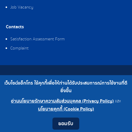
Job Vacancy
Contacts
Satisfaction Assessment Form
Complaint
Copyright © 2019 Ag-gro (Thailand) Co., Ltd. All Rights Reserved.
เว็บไซต์แอ็กโกร ใช้คุกกี้เพื่อให้ท่านได้รับประสบการณ์การใช้งานที่ดี
Telephone : 0-2308-2102 | Fax : 0-2308-2487
ยิ่งขึ้น
อ่านนโยบายรักษาความลับส่วนบุคคล (Privacy Policy)
และ
0-2308-2102
Factory 0-2324-0515-6
นโยบายคุกกี้ (Cookie Policy)
Contact
Youtube
LINE
Facebook
Instagram
ยอมรับ